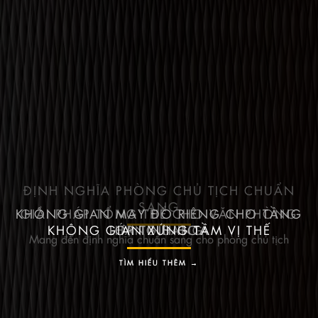
ĐỊNH NGHĨA PHÒNG CHỦ TỊCH CHUẨN
SANG
KHÔNG GIAN MAY ĐO RIÊNG CHO TẦNG
GIẢI PHÁP TỔNG THỂ CHO VĂN PHÒNG
KHÔNG GIAN XỨNG TẦM VỊ THẾ
LỚP TINH HOA
HẠNG SANG
Mang đến định nghĩa chuẩn sang cho phòng chủ tịch
TÌM HIỂU THÊM →
TÌM HIỂU THÊM →
TÌM HIỂU THÊM →
TÌM HIỂU THÊM →