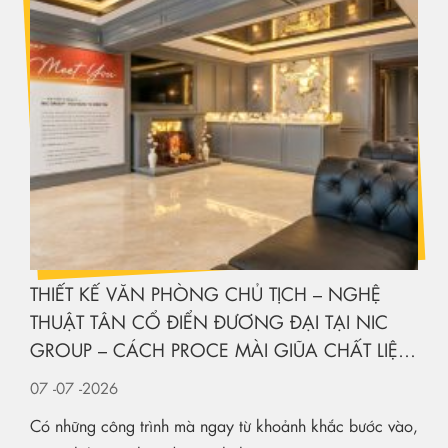
THIẾT KẾ VĂN PHÒNG CHỦ TỊCH – NGHỆ
THUẬT TÂN CỔ ĐIỂN ĐƯƠNG ĐẠI TẠI NIC
GROUP – CÁCH PROCE MÀI GIŨA CHẤT LIỆU
KIẾN TẠO KHÔNG GIAN HẠNG SANG
07
-07
-2026
Có những công trình mà ngay từ khoảnh khắc bước vào,