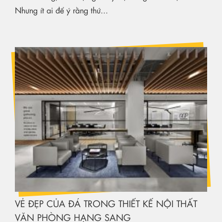
Nhưng ít ai để ý rằng thứ...
VẺ ĐẸP CỦA ĐÁ TRONG THIẾT KẾ NỘI THẤT
VĂN PHÒNG HẠNG SANG