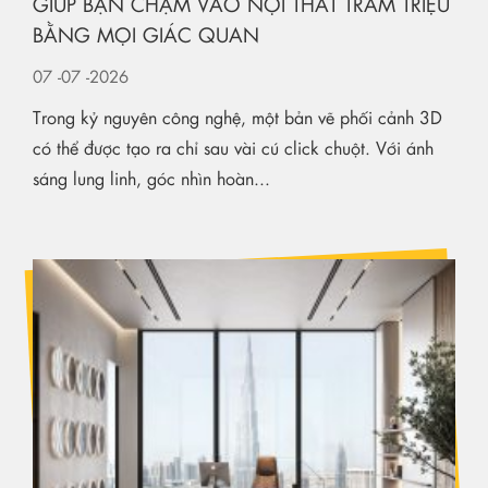
GIÚP BẠN CHẠM VÀO NỘI THẤT TRĂM TRIỆU
BẰNG MỌI GIÁC QUAN
07
-07
-2026
Trong kỷ nguyên công nghệ, một bản vẽ phối cảnh 3D
có thể được tạo ra chỉ sau vài cú click chuột. Với ánh
sáng lung linh, góc nhìn hoàn...