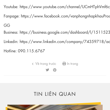
Youtube:
https://www.youtube.com/channel/UCmHTphVmf
Fanpage:
https://www.facebook.com/vanphongnhapkhauPro
GG
Business:
https://business.google.com/dashboard/l/1511
Linkedin:
https://www.linkedin.com/company/74359718/a
Hotline: 090.115.6767
Về trang trước
In trang
TIN LIÊN QUAN