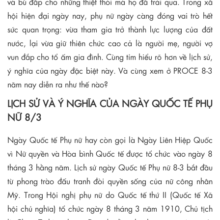
và bù đắp cho những thiệt thòi mà họ đã trải qua. Trong xã
hội hiện đại ngày nay, phụ nữ ngày càng đóng vai trò hết
sức quan trọng: vừa tham gia trở thành lực lượng của đất
nước, lại vừa giữ thiên chức cao cả là người mẹ, người vợ
vun đắp cho tổ ấm gia đình. Cùng tỉm hiểu rõ hơn về lịch sử,
ý nghĩa của ngày đặc biệt này. Và cùng xem ở PROCE 8-3
năm nay diễn ra như thế nào?
LỊCH SỬ VÀ Ý NGHĨA CỦA NGÀY QUỐC TẾ PHỤ
NỮ 8/3
Ngày Quốc tế Phụ nữ hay còn gọi là Ngày Liên Hiệp Quốc
vì Nữ quyền và Hòa bình Quốc tế được tổ chức vào ngày 8
tháng 3 hằng năm. Lịch sử ngày Quốc tế Phụ nữ 8-3 bắt đầu
từ phong trào đấu tranh đòi quyền sống của nữ công nhân
Mỹ. Trong Hội nghị phụ nữ do Quốc tế thứ II (Quốc tế Xã
hội chủ nghĩa) tổ chức ngày 8 tháng 3 năm 1910, Chủ tịch