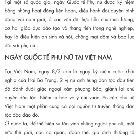
Tại một số quốc gia, ngày Quốc tế Phụ nữ được kỷ niệm
bằng những hoạt động liên hoan, diễu hành đòi quyền bình
đẳng với nam giới, ở các vấn đề thực tiễn như mức lương,
cơ hội giáo dục đào tạo và thăng tiến trong nghề nghiệp,
hay là điều kiện an sinh xã hội, chống mại dâm và bạo lực
đối với phụ nữ…
NGÀY QUỐC TẾ PHỤ NỮ TẠI VIỆT NAM
Tại Việt Nam, ngày 8/3 còn là ngày kỷ niệm cuộc khởi
nghĩa của Hai Bà Trưng, 2 vị nữ anh hùng dân tộc đầu tiên
đã đánh đuổi giặc ngoại xâm phương Bắc, giành lại chủ
quyền dân tộc. Niềm tự hào và ý chí vươn lên của phụ nữ
Việt Nam một phần cũng có cội nguồn từ truyền thống dân
tộc độc đáo đó.
Ở nước ta, để thể hiện sự tôn vinh những người phụ nữ, một
nửa thế giới, các cơ quan, đoàn thể, gia đình thường tổ