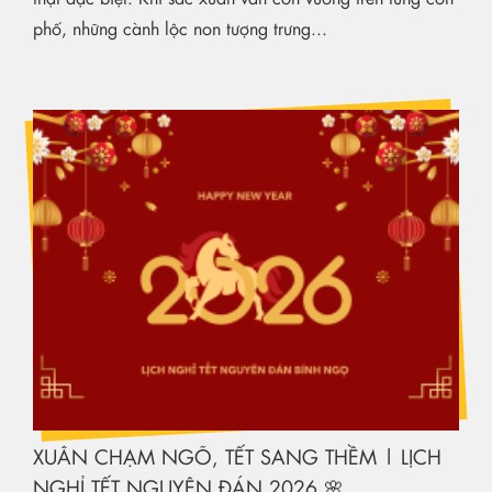
phố, những cành lộc non tượng trưng...
XUÂN CHẠM NGÕ, TẾT SANG THỀM | LỊCH
NGHỈ TẾT NGUYÊN ĐÁN 2026 🌸