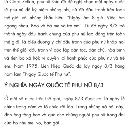
là Clara Zetkin, phụ nữ Đức đã đề nghị chọn một ngày quốc
tế phụ nữ để kỷ niệm những phụ nữ đã đấu tranh trên toàn
thế giới với những khẩu hiệu: “Ngày làm 8 giờ. Việc làm
ngang nhau. Bảo vệ bà mẹ và trẻ em”. Từ đó ngày 8/3 trở
thành ngày đấu tranh chung của phụ nữ lao động trên toàn
thế giới, là biểu dương ý chí đấu tranh của phụ nữ khắp nơi
trên thế giới đấu tranh vì độc lập dân tộc, dân chủ, hòa bình
và tiến bộ xã hội; vì quyền lợi hạnh phúc của phụ nữ và trẻ
em. Năm 1975, Liên Hiệp Quốc đã lấy ngày 8/3 hằng
năm làm “Ngày Quốc tế Phụ nữ”.
Ý NGHĨA NGÀY QUỐC TẾ PHỤ NỮ 8/3
Ở một số nước trên thế giới, ngày 8/3 được coi là ngày lễ
chính trong năm và tổ chức rất lớn. Trong những xã hội này,
đàn ông tặng hoa và quà cho những người phụ nữ trong đời
của họ như mẹ, vợ, bạn gái…