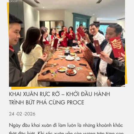
KHAI XUÂN RỰC RỠ – KHỞI ĐẦU HÀNH
TRÌNH BỨT PHÁ CÙNG PROCE
24
-02
-2026
Ngày đầu khai xuân đi làm luôn là những khoảnh khắc
thật đặc biệt. Khi sắc xuân vẫn còn vương trên từng con