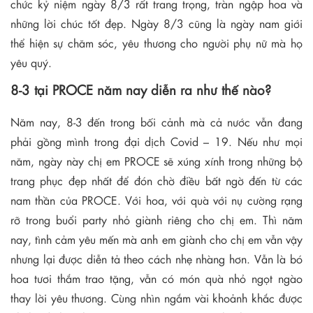
chức kỷ niệm ngày 8/3 rất trang trọng, tràn ngập hoa và
những lời chúc tốt đẹp. Ngày 8/3 cũng là ngày nam giới
thể hiện sự chăm sóc, yêu thương cho người phụ nữ mà họ
yêu quý.
8-3 tại PROCE năm nay diễn ra như thế nào?
Năm nay, 8-3 đến trong bối cảnh mà cả nước vẫn đang
phải gồng mình trong đại dịch Covid – 19. Nếu như mọi
năm, ngày này chị em PROCE sẽ xúng xính trong những bộ
trang phục đẹp nhất để đón chờ điều bất ngờ đến từ các
nam thần của PROCE. Với hoa, với quà với nụ cường rạng
rỡ trong buổi party nhỏ giành riêng cho chị em. Thì năm
nay, tình cảm yêu mến mà anh em giành cho chị em vẫn vậy
nhưng lại được diễn tả theo cách nhẹ nhàng hơn. Vẫn là bó
hoa tươi thắm trao tặng, vẫn có món quà nhỏ ngọt ngào
thay lời yêu thương. Cùng nhìn ngắm vài khoảnh khắc được