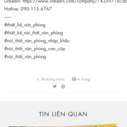
Linkedin:
https://www.linkedin.com/company/74359718/a
Hotline: 090.115.6767
—–
#thiết_kế_văn_phòng
#thiết_kế_nội_thất_văn_phòng
#nội_thất_văn_phòng_nhập_khẩu
#nội_thất_văn_phòng_cao_cấp
#nội_thất_văn_phòng
Về trang trước
In trang
TIN LIÊN QUAN