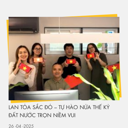
LAN TỎA SẮC ĐỎ – TỰ HÀO NỬA THẾ KỶ
ĐẤT NƯỚC TRỌN NIỀM VUI
26
-04
-2025