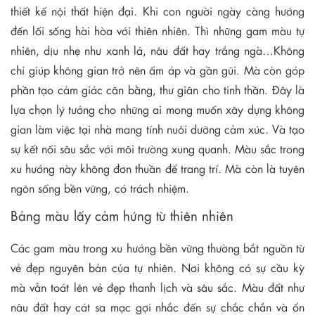
thiết kế nội thất hiện đại. Khi con người ngày càng hướng
đến lối sống hài hòa với thiên nhiên. Thì những gam màu tự
nhiên, dịu nhẹ như xanh lá, nâu đất hay trắng ngà…Không
chỉ giúp không gian trở nên ấm áp và gần gũi. Mà còn góp
phần tạo cảm giác cân bằng, thư giãn cho tinh thần. Đây là
lựa chọn lý tưởng cho những ai mong muốn xây dựng không
gian làm việc tại nhà mang tính nuôi dưỡng cảm xúc. Và tạo
sự kết nối sâu sắc với môi trường xung quanh. Màu sắc trong
xu hướng này không đơn thuần để trang trí. Mà còn là tuyên
ngôn sống bền vững, có trách nhiệm.
Bảng màu lấy cảm hứng từ thiên nhiên
Các gam màu trong xu hướng bền vững thường bắt nguồn từ
vẻ đẹp nguyên bản của tự nhiên. Nơi không có sự cầu kỳ
mà vẫn toát lên vẻ đẹp thanh lịch và sâu sắc. Màu đất như
nâu đất hay cát sa mạc gợi nhắc đến sự chắc chắn và ổn