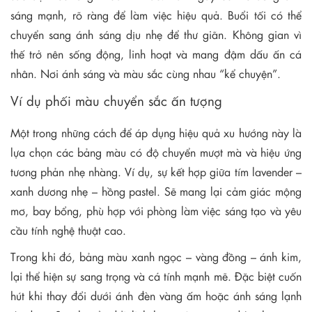
sáng mạnh, rõ ràng để làm việc hiệu quả. Buổi tối có thể
chuyển sang ánh sáng dịu nhẹ để thư giãn. Không gian vì
thế trở nên sống động, linh hoạt và mang đậm dấu ấn cá
nhân. Nơi ánh sáng và màu sắc cùng nhau “kể chuyện”.
Ví dụ phối màu chuyển sắc ấn tượng
Một trong những cách để áp dụng hiệu quả xu hướng này là
lựa chọn các bảng màu có độ chuyển mượt mà và hiệu ứng
tương phản nhẹ nhàng. Ví dụ, sự kết hợp giữa tím lavender –
xanh dương nhẹ – hồng pastel. Sẽ mang lại cảm giác mộng
mơ, bay bổng, phù hợp với phòng làm việc sáng tạo và yêu
cầu tính nghệ thuật cao.
Trong khi đó, bảng màu xanh ngọc – vàng đồng – ánh kim,
lại thể hiện sự sang trọng và cá tính mạnh mẽ. Đặc biệt cuốn
hút khi thay đổi dưới ánh đèn vàng ấm hoặc ánh sáng lạnh