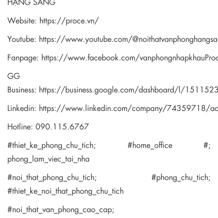
HẠNG SANG
Website:
https://proce.vn/
Youtube:
https://www.youtube.com/@noithatvanphonghangsa
Fanpage:
https://www.facebook.com/vanphongnhapkhauPro
GG
Business:
https://business.google.com/dashboard/l/1511
Linkedin:
https://www.linkedin.com/company/74359718/a
Hotline: 090.115.6767
#thiet_ke_phong_chu_tich; #home_office #;
phong_lam_viec_tai_nha
#noi_that_phong_chu_tich; #phong_chu_tich;
#thiet_ke_noi_that_phong_chu_tich
#noi_that_van_phong_cao_cap;