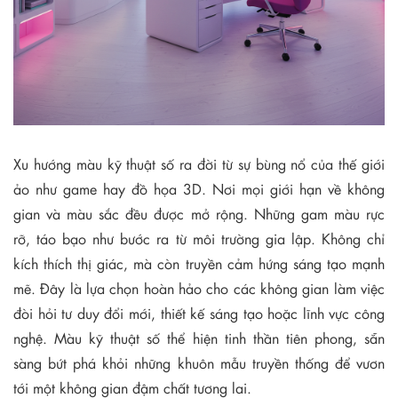
Xu hướng màu kỹ thuật số ra đời từ sự bùng nổ của thế giới
ảo như game hay đồ họa 3D. Nơi mọi giới hạn về không
gian và màu sắc đều được mở rộng. Những gam màu rực
rỡ, táo bạo như bước ra từ môi trường gia lập. Không chỉ
kích thích thị giác, mà còn truyền cảm hứng sáng tạo mạnh
mẽ. Đây là lựa chọn hoàn hảo cho các không gian làm việc
đòi hỏi tư duy đổi mới, thiết kế sáng tạo hoặc lĩnh vực công
nghệ. Màu kỹ thuật số thể hiện tinh thần tiên phong, sẵn
sàng bứt phá khỏi những khuôn mẫu truyền thống để vươn
tới một không gian đậm chất tương lai.