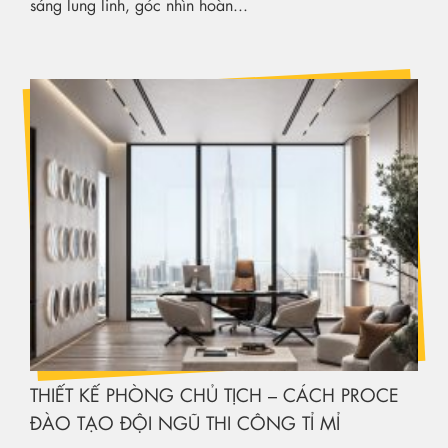
sáng lung linh, góc nhìn hoàn...
THIẾT KẾ PHÒNG CHỦ TỊCH – CÁCH PROCE
ĐÀO TẠO ĐỘI NGŨ THI CÔNG TỈ MỈ