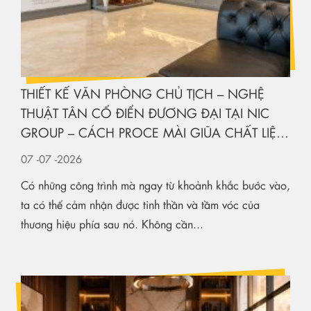
THIẾT KẾ VĂN PHÒNG CHỦ TỊCH – NGHỆ
THUẬT TÂN CỔ ĐIỂN ĐƯƠNG ĐẠI TẠI NIC
GROUP – CÁCH PROCE MÀI GIŨA CHẤT LIỆU
KIẾN TẠO KHÔNG GIAN HẠNG SANG
07
-07
-2026
Có những công trình mà ngay từ khoảnh khắc bước vào,
ta có thể cảm nhận được tinh thần và tầm vóc của
thương hiệu phía sau nó. Không cần...