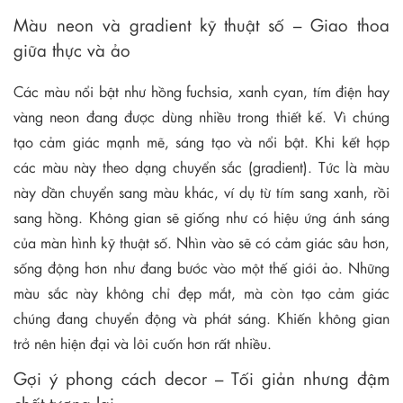
Màu neon và gradient kỹ thuật số – Giao thoa
giữa thực và ảo
Các màu nổi bật như hồng fuchsia, xanh cyan, tím điện hay
vàng neon đang được dùng nhiều trong thiết kế. Vì chúng
tạo cảm giác mạnh mẽ, sáng tạo và nổi bật. Khi kết hợp
các màu này theo dạng chuyển sắc (gradient). Tức là màu
này dần chuyển sang màu khác, ví dụ từ tím sang xanh, rồi
sang hồng. Không gian sẽ giống như có hiệu ứng ánh sáng
của màn hình kỹ thuật số. Nhìn vào sẽ có cảm giác sâu hơn,
sống động hơn như đang bước vào một thế giới ảo. Những
màu sắc này không chỉ đẹp mắt, mà còn tạo cảm giác
chúng đang chuyển động và phát sáng. Khiến không gian
trở nên hiện đại và lôi cuốn hơn rất nhiều.
Gợi ý phong cách decor – Tối giản nhưng đậm
chất tương lai