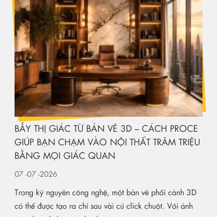
BẪY THỊ GIÁC TỪ BẢN VẼ 3D – CÁCH PROCE
GIÚP BẠN CHẠM VÀO NỘI THẤT TRĂM TRIỆU
BẰNG MỌI GIÁC QUAN
07
-07
-2026
Trong kỷ nguyên công nghệ, một bản vẽ phối cảnh 3D
có thể được tạo ra chỉ sau vài cú click chuột. Với ánh