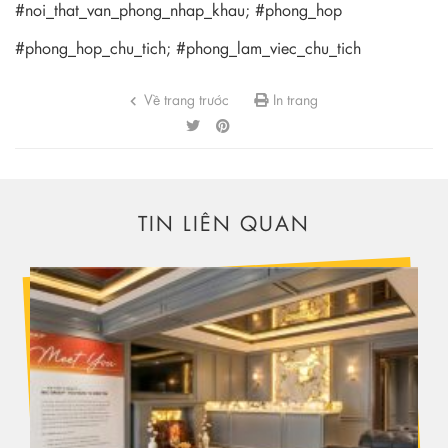
#noi_that_van_phong_nhap_khau; #phong_hop
#phong_hop_chu_tich; #phong_lam_viec_chu_tich
Về trang trước
In trang
TIN LIÊN QUAN