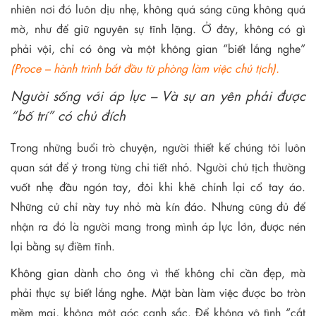
nhiên nơi đó luôn dịu nhẹ, không quá sáng cũng không quá
mờ, như để giữ nguyên sự tĩnh lặng. Ở đây, không có gì
phải vội, chỉ có ông và một không gian “biết lắng nghe”
(Proce – hành trình bắt đầu từ phòng làm việc chủ tịch).
Người sống với áp lực – Và sự an yên phải được
“bố trí” có chủ đích
Trong những buổi trò chuyện, người thiết kế chúng tôi luôn
quan sát để ý trong từng chi tiết nhỏ. Người chủ tịch thường
vuốt nhẹ đầu ngón tay, đôi khi khẽ chỉnh lại cổ tay áo.
Những cử chỉ này tuy nhỏ mà kín đáo. Nhưng cũng đủ để
nhận ra đó là người mang trong mình áp lực lớn, được nén
lại bằng sự điềm tĩnh.
Không gian dành cho ông vì thế không chỉ cần đẹp, mà
phải thực sự biết lắng nghe. Mặt bàn làm việc được bo tròn
mềm mại, không một góc cạnh sắc. Để không vô tình “cắt