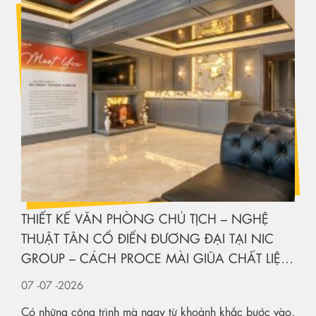
THIẾT KẾ VĂN PHÒNG CHỦ TỊCH – NGHỆ
THUẬT TÂN CỔ ĐIỂN ĐƯƠNG ĐẠI TẠI NIC
GROUP – CÁCH PROCE MÀI GIŨA CHẤT LIỆU
KIẾN TẠO KHÔNG GIAN HẠNG SANG
07
-07
-2026
Có những công trình mà ngay từ khoảnh khắc bước vào,