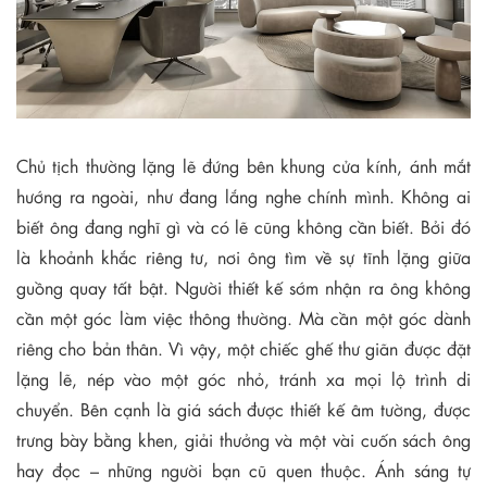
Chủ tịch thường lặng lẽ đứng bên khung cửa kính, ánh mắt
hướng ra ngoài, như đang lắng nghe chính mình. Không ai
biết ông đang nghĩ gì và có lẽ cũng không cần biết. Bởi đó
là khoảnh khắc riêng tư, nơi ông tìm về sự tĩnh lặng giữa
guồng quay tất bật. Người thiết kế sớm nhận ra ông không
cần một góc làm việc thông thường. Mà cần một góc dành
riêng cho bản thân. Vì vậy, một chiếc ghế thư giãn được đặt
lặng lẽ, nép vào một góc nhỏ, tránh xa mọi lộ trình di
chuyển. Bên cạnh là giá sách được thiết kế âm tường, được
trưng bày bằng khen, giải thưởng và một vài cuốn sách ông
hay đọc – những người bạn cũ quen thuộc. Ánh sáng tự