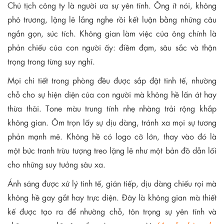
Chủ tịch công ty là người ưa sự yên tĩnh. Ông ít nói, không
phô trương, lặng lẽ lắng nghe rồi kết luận bằng những câu
ngắn gọn, súc tích. Không gian làm việc của ông chính là
phản chiếu của con người ấy: điềm đạm, sâu sắc và thận
trọng trong từng suy nghĩ.
Mọi chi tiết trong phòng đều được sắp đặt tinh tế, nhường
chỗ cho sự hiện diện của con người mà không hề lấn át hay
thừa thãi. Tone màu trung tính nhẹ nhàng trải rộng khắp
không gian. Ôm trọn lấy sự dịu dàng, tránh xa mọi sự tương
phản mạnh mẽ. Không hề có logo cỡ lớn, thay vào đó là
một bức tranh trừu tượng treo lặng lẽ như một bản đồ dẫn lối
cho những suy tưởng sâu xa.
Ánh sáng được xử lý tinh tế, gián tiếp, dịu dàng chiếu rọi mà
không hề gay gắt hay trực diện. Đây là không gian mà thiết
kế được tạo ra để nhường chỗ, tôn trọng sự yên tĩnh và