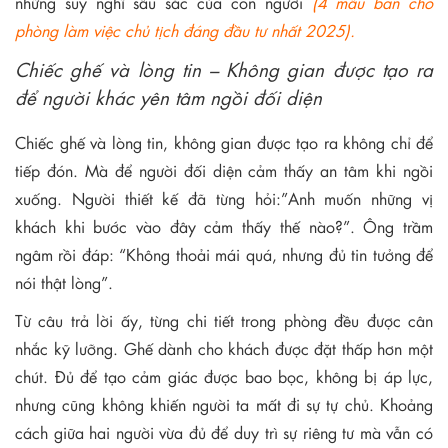
những suy nghĩ sâu sắc của con người
(4 mẫu bàn cho
phòng làm việc chủ tịch đáng đầu tư nhất 2025).
Chiếc ghế và lòng tin – Không gian được tạo ra
để người khác yên tâm ngồi đối diện
Chiếc ghế và lòng tin, không gian được tạo ra không chỉ để
tiếp đón. Mà để người đối diện cảm thấy an tâm khi ngồi
xuống. Người thiết kế đã từng hỏi:”Anh muốn những vị
khách khi bước vào đây cảm thấy thế nào?”. Ông trầm
ngâm rồi đáp: “Không thoải mái quá, nhưng đủ tin tưởng để
nói thật lòng”.
Từ câu trả lời ấy, từng chi tiết trong phòng đều được cân
nhắc kỹ lưỡng. Ghế dành cho khách được đặt thấp hơn một
chút. Đủ để tạo cảm giác được bao bọc, không bị áp lực,
nhưng cũng không khiến người ta mất đi sự tự chủ. Khoảng
cách giữa hai người vừa đủ để duy trì sự riêng tư mà vẫn có