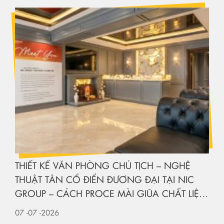
THIẾT KẾ VĂN PHÒNG CHỦ TỊCH – NGHỆ
THUẬT TÂN CỔ ĐIỂN ĐƯƠNG ĐẠI TẠI NIC
GROUP – CÁCH PROCE MÀI GIŨA CHẤT LIỆU
KIẾN TẠO KHÔNG GIAN HẠNG SANG
07
-07
-2026