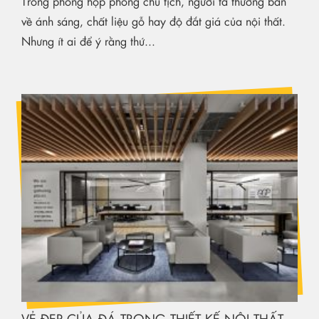
Trong phòng họp phòng chủ tịch, người ta thường bàn
về ánh sáng, chất liệu gỗ hay độ đắt giá của nội thất.
Nhưng ít ai để ý rằng thứ...
VẺ ĐẸP CỦA ĐÁ TRONG THIẾT KẾ NỘI THẤT