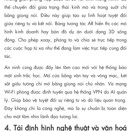
thể chuyển đổi giữa trạng thái kính mờ và trong suốt chỉ
bằng giọng nói. Điều này giúp tạo sự linh hoạt tuyệt đối
giữa riêng tư và kết nối. Bảng tương tác AR hiển thị các mô
hình kinh doanh hay bản đồ dự án dưới dạng 3D sống
động. Cho phép xoay, phóng to và chia sẻ trực tiếp trong
các cuộc họp từ xa như thể đang làm việc trực tiếp cùng đối
tác.
An ninh cũng được đẩy lên tầm cao mới với hệ thống bảo
mật sinh trắc học. Mở cửa bằng vân tay và võng mạc, két
sắt giấu tường chỉ mở bằng giọng nói chủ nhân. Và mạng
Wi-Fi phòng được định tuyến qua hệ thống VPN do AI quản
lý. Giúp bảo vệ tuyệt đối sự riêng tư và dữ liệu quan trọng.
Đây không chỉ là công nghệ, mà là sự chuẩn bị toàn diện
cho một tầm nhìn lãnh đạo tương lai.
4. Tái định hình nghệ thuật và văn hoá