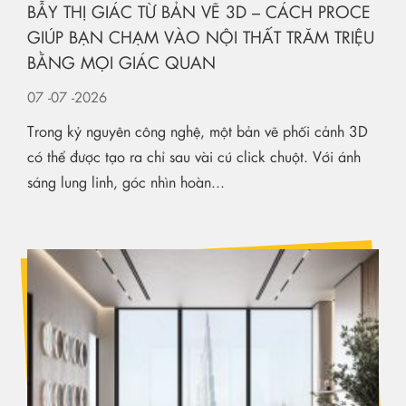
BẪY THỊ GIÁC TỪ BẢN VẼ 3D – CÁCH PROCE
GIÚP BẠN CHẠM VÀO NỘI THẤT TRĂM TRIỆU
BẰNG MỌI GIÁC QUAN
07
-07
-2026
Trong kỷ nguyên công nghệ, một bản vẽ phối cảnh 3D
có thể được tạo ra chỉ sau vài cú click chuột. Với ánh
sáng lung linh, góc nhìn hoàn...