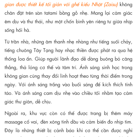
gian được thiết kế tối giản với ghế kiểu Nhật (Zaisu)
không
chân đặt trên sàn tatami bằng gỗ nhẹ. Mang lại cảm giác
êm dịu và thư thái, như một chốn bình yên riêng tư giữa nhịp
sống hối hả.
Từ trần nhà, những âm thanh nhẹ nhàng như tiếng suối chảy,
tiếng chuông Tây Tạng hay nhạc thiền được phát ra qua hệ
thống loa ẩn. Giúp người lãnh đạo dễ dàng buông bỏ căng
thẳng, thả lỏng cơ thể và tâm trí. Ánh sáng sinh học trong
không gian cũng thay đổi linh hoạt theo từng thời điểm trong
ngày. Với ánh sáng trắng vào buổi sáng để kích thích tỉnh
táo. Và ánh sáng cam dịu nhẹ vào chiều tối nhằm tạo cảm
giác thư giãn, dễ chịu.
Ngoài ra, khu vực còn có thể được trang bị thêm máy
massage cổ vai, đèn xông tinh dầu và cảm biến đo nhịp tim.
Đây là những thiết bị cảnh báo khi cơ thể cần được nghỉ