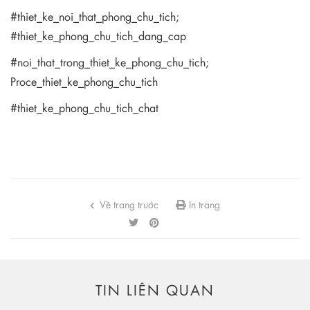
#thiet_ke_noi_that_phong_chu_tich;
#thiet_ke_phong_chu_tich_dang_cap
#noi_that_trong_thiet_ke_phong_chu_tich;
Proce_thiet_ke_phong_chu_tich
#thiet_ke_phong_chu_tich_chat
Về trang trước
In trang
TIN LIÊN QUAN