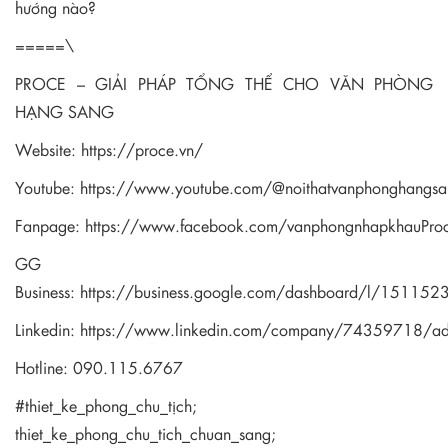
hướng nào?
=====\
PROCE – GIẢI PHÁP TỔNG THỂ CHO VĂN PHÒNG
HẠNG SANG
Website:
https://proce.vn/
Youtube:
https://www.youtube.com/@noithatvanphonghangsa
Fanpage:
https://www.facebook.com/vanphongnhapkhauPro
GG
Business:
https://business.google.com/dashboard/l/1511
Linkedin:
https://www.linkedin.com/company/74359718/a
Hotline: 090.115.6767
#thiet_ke_phong_chu_tịch;
thiet_ke_phong_chu_tich_chuan_sang;