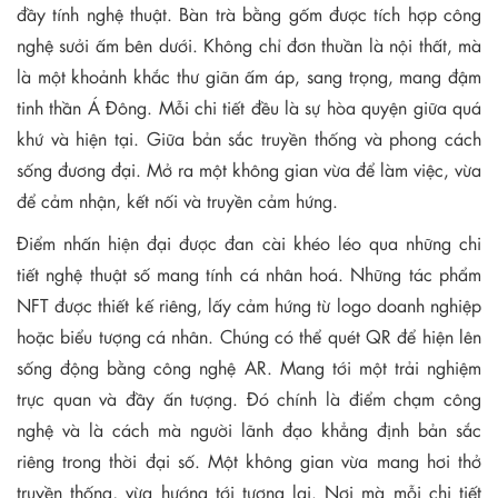
đầy tính nghệ thuật. Bàn trà bằng gốm được tích hợp công
nghệ sưởi ấm bên dưới. Không chỉ đơn thuần là nội thất, mà
là một khoảnh khắc thư giãn ấm áp, sang trọng, mang đậm
tinh thần Á Đông. Mỗi chi tiết đều là sự hòa quyện giữa quá
khứ và hiện tại. Giữa bản sắc truyền thống và phong cách
sống đương đại. Mở ra một không gian vừa để làm việc, vừa
để cảm nhận, kết nối và truyền cảm hứng.
Điểm nhấn hiện đại được đan cài khéo léo qua những chi
tiết nghệ thuật số mang tính cá nhân hoá. Những tác phẩm
NFT được thiết kế riêng, lấy cảm hứng từ logo doanh nghiệp
hoặc biểu tượng cá nhân. Chúng có thể quét QR để hiện lên
sống động bằng công nghệ AR. Mang tới một trải nghiệm
trực quan và đầy ấn tượng. Đó chính là điểm chạm công
nghệ và là cách mà người lãnh đạo khẳng định bản sắc
riêng trong thời đại số. Một không gian vừa mang hơi thở
truyền thống, vừa hướng tới tương lai. Nơi mà mỗi chi tiết