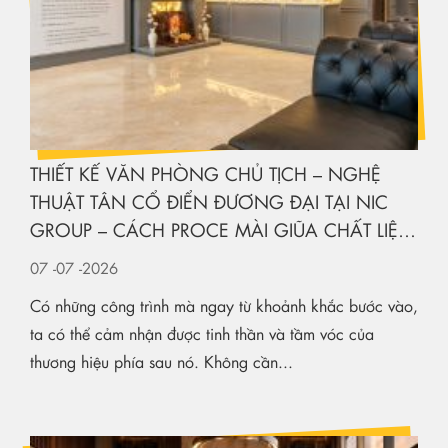
THIẾT KẾ VĂN PHÒNG CHỦ TỊCH – NGHỆ
THUẬT TÂN CỔ ĐIỂN ĐƯƠNG ĐẠI TẠI NIC
GROUP – CÁCH PROCE MÀI GIŨA CHẤT LIỆU
KIẾN TẠO KHÔNG GIAN HẠNG SANG
07
-07
-2026
Có những công trình mà ngay từ khoảnh khắc bước vào,
ta có thể cảm nhận được tinh thần và tầm vóc của
thương hiệu phía sau nó. Không cần...