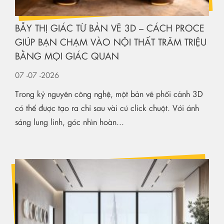
BẪY THỊ GIÁC TỪ BẢN VẼ 3D – CÁCH PROCE
GIÚP BẠN CHẠM VÀO NỘI THẤT TRĂM TRIỆU
BẰNG MỌI GIÁC QUAN
07
-07
-2026
Trong kỷ nguyên công nghệ, một bản vẽ phối cảnh 3D
có thể được tạo ra chỉ sau vài cú click chuột. Với ánh
sáng lung linh, góc nhìn hoàn...