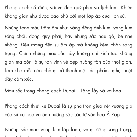
Phong cách cổ điển, với vẻ đẹp quý phái và lịch lãm. Khiến
không gian như được bao phủ bởi một lớp áo của lịch sử.
Những tone màu trầm ấm như: vàng đồng ánh kim, vàng kim
sáng chói, đồng quý phái, hay những sắc nâu gỗ, be nhẹ
nhàng. Đều mang đến sự ấm áp mà không kém phần sang
trọng. Chính những màu sắc này không chỉ kiến tạo không
gian mà còn là sự tôn vinh vẻ đẹp trường tồn của thời gian.
Làm cho mỗi căn phòng trở thành một tác phẩm nghệ thuật
đầy cảm xúc.
Màu sắc trong phong cách Dubai – Lộng lẫy và xa hoa
Phong cách thiết kế Dubai là sự pha trộn giữa nét vương giả
của sự xa hoa và ảnh hưởng sâu sắc từ văn hóa Ả Rập.
Những sắc màu vàng kim lấp lánh, vàng đồng sang trọng,