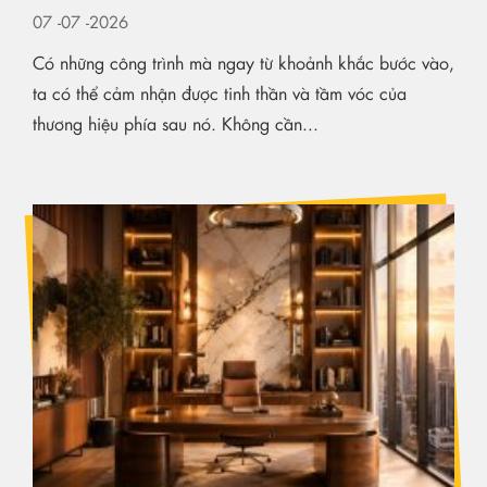
KIẾN TẠO KHÔNG GIAN HẠNG SANG
07
-07
-2026
Có những công trình mà ngay từ khoảnh khắc bước vào,
ta có thể cảm nhận được tinh thần và tầm vóc của
thương hiệu phía sau nó. Không cần...