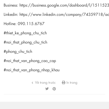
Business:
https://business.google.com/dashboard/l/1511
Linkedin:
https://www.linkedin.com/company/74359718/a
Hotline: 090.115.6767
#thiet_ke_phong_chu_tich
#noi_that_phong_chu_tich
#phong_chu_tich
#noi_that_van_phong_cao_cap
#noi_that_van_phong_nhap_khau
Về trang trước
In trang