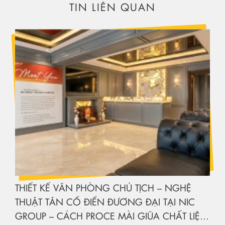
TIN LIÊN QUAN
THIẾT KẾ VĂN PHÒNG CHỦ TỊCH – NGHỆ
THUẬT TÂN CỔ ĐIỂN ĐƯƠNG ĐẠI TẠI NIC
GROUP – CÁCH PROCE MÀI GIŨA CHẤT LIỆU