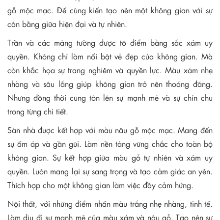
gỗ mộc mạc. Để cùng kiến tạo nên một không gian với sự
cân bằng giữa hiện đại và tự nhiên.
Trần và các mảng tường được tô điểm bằng sắc xám uy
quyền. Không chỉ làm nổi bật vẻ đẹp của không gian. Mà
còn khắc họa sự trang nghiêm và quyền lực. Màu xám nhẹ
nhàng và sâu lắng giúp không gian trở nên thoáng đãng.
Nhưng đồng thời cũng tôn lên sự mạnh mẽ và sự chỉn chu
trong từng chi tiết.
Sàn nhà được kết hợp với màu nâu gỗ mộc mạc. Mang đến
sự ấm áp và gần gũi. Làm nền tảng vững chắc cho toàn bộ
không gian. Sự kết hợp giữa màu gỗ tự nhiên và xám uy
quyền. Luôn mang lại sự sang trọng và tạo cảm giác an yên.
Thích hợp cho một không gian làm việc đầy cảm hứng.
Nội thất, với những điểm nhấn màu trắng nhẹ nhàng, tinh tế.
Làm dịu đi sự mạnh mẽ của màu xám và nâu gỗ. Tạo nên sự