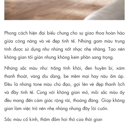
Phong cách hiện đại biểu chưng cho sự giao thoa hoàn hảo
giữa công năng và vẻ đẹp tinh tế. Những gam màu trung
tính được sử dụng như những nốt nhạc nhẹ nhàng. Tạo nên
không gian tối giản nhưng không kém phần sang trọng.
Những sắc màu như: trắng tinh khôi, đen huyền bí, xám
thanh thoát, vàng dịu dàng, be mềm mại hay nâu ấm áp.
Đều là những tone màu chủ đạo, gợi lên vẻ đẹp thanh lịch
và đầy tinh tế. Cùng với không gian mở, mỗi sắc màu ấy
đều mang đến cảm giác rộng rãi, thoáng đãng. Giúp không
gian làm việc trở nên nhẹ nhàng nhưng đầy lôi cuốn.
Sắc màu cổ kính, thấm đẫm hơi thở của thời gian