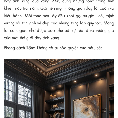
hay ánh sáng của vàng 24k, cùng những tông trắng tinh
khiết, nâu trầm ấm. Gợi nên một không gian đầy lôi cuốn và
kiêu hãnh. Mỗi tone màu ấy đều khơi gợi sự giàu có, thịnh
vượng và tôn vinh vẻ đẹp của những tầng lớp quý tộc. Mang
lại cảm giác như được bao phủ bởi sự rực rỡ và vương giả
của một thế giới đầy ánh vàng.
Phong cách Tổng Thống và sự hòa quyện của màu sắc