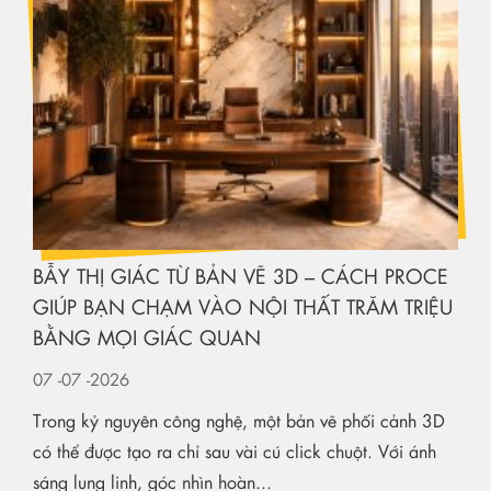
BẪY THỊ GIÁC TỪ BẢN VẼ 3D – CÁCH PROCE
GIÚP BẠN CHẠM VÀO NỘI THẤT TRĂM TRIỆU
BẰNG MỌI GIÁC QUAN
07
-07
-2026
Trong kỷ nguyên công nghệ, một bản vẽ phối cảnh 3D
có thể được tạo ra chỉ sau vài cú click chuột. Với ánh
sáng lung linh, góc nhìn hoàn...