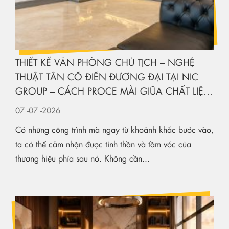
THIẾT KẾ VĂN PHÒNG CHỦ TỊCH – NGHỆ
THUẬT TÂN CỔ ĐIỂN ĐƯƠNG ĐẠI TẠI NIC
GROUP – CÁCH PROCE MÀI GIŨA CHẤT LIỆU
KIẾN TẠO KHÔNG GIAN HẠNG SANG
07
-07
-2026
Có những công trình mà ngay từ khoảnh khắc bước vào,
ta có thể cảm nhận được tinh thần và tầm vóc của
thương hiệu phía sau nó. Không cần...