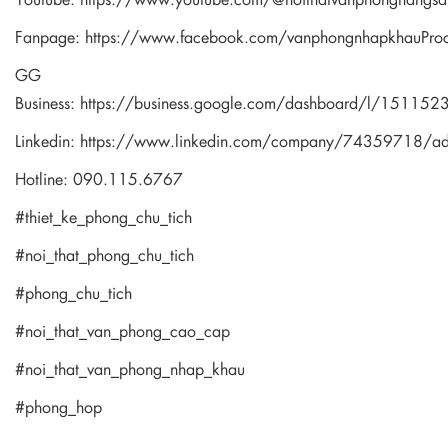
Fanpage:
https://www.facebook.com/vanphongnhapkhauPro
GG
Business:
https://business.google.com/dashboard/l/1511
Linkedin:
https://www.linkedin.com/company/74359718/a
Hotline: 090.115.6767
#thiet_ke_phong_chu_tich
#noi_that_phong_chu_tich
#phong_chu_tich
#noi_that_van_phong_cao_cap
#noi_that_van_phong_nhap_khau
#phong_hop