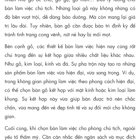
bàn làm việc chủ tịch. Những loại gỗ này không những có
độ bền vượt trội, dễ dàng bảo dưỡng. Mà còn mang lại giá
trị lâu dài. Tuy nhiên, bàn gỗ cần được bảo trì định kỳ để
tránh tình trạng cong vênh, nứt nẻ hay bị mối mọt.
Bên cạnh gỗ, các thiết kế bàn làm việc hiện nay cũng rất
chú trọng đến sự kết hợp giữa nhiều chất liệu khác nhau.
Như gỗ, kim loại, kính và đá. Sự pha trộn này tạo ra những
sản phẩm bàn làm việc vừa hiện đại, vừa sang trọng. Ví dụ,
trong không gian phòng làm việc theo phong cách hiện đại,
có thể chọn bàn gỗ kết hợp với mặt kính hoặc kim loại làm
khung. Sự kết hợp này vừa giúp bàn được trở nên chắc
chắn, vừa mang đến vẻ đẹp tinh tế và sự đổi mới cho không
gian.
Cuối cùng, khi chọn bàn làm việc cho phòng chủ tịch, ngoài
yếu tố thẩm mỹ. Cần cân nhắc đến ngân sách và mục đích