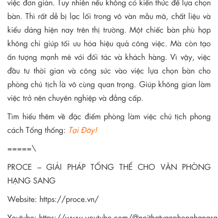
việc đơn giản. Tuy nhiên nếu không có kiến thức để lựa chọn
bàn. Thì rất dễ bị lạc lối trong vô vàn mẫu mã, chất liệu và
kiểu dáng hiện nay trên thị trường. Một chiếc bàn phù hợp
không chỉ giúp tối ưu hóa hiệu quả công việc. Mà còn tạo
ấn tượng mạnh mẽ với đối tác và khách hàng. Vì vậy, việc
đầu tư thời gian và công sức vào việc lựa chọn bàn cho
phòng chủ tịch là vô cùng quan trọng. Giúp không gian làm
việc trở nên chuyên nghiệp và đẳng cấp.
Tìm hiểu thêm về đặc điểm phòng làm việc chủ tịch phong
cách Tổng thống:
Tại Đây!
=====\
PROCE – GIẢI PHÁP TỔNG THỂ CHO VĂN PHÒNG
HẠNG SANG
Website:
https://proce.vn/
Youtube:
https://www.youtube.com/@noithatvanphonghangsa