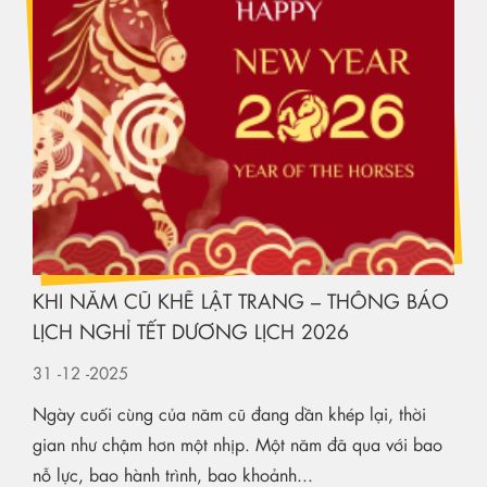
KHI NĂM CŨ KHẼ LẬT TRANG – THÔNG BÁO
LỊCH NGHỈ TẾT DƯƠNG LỊCH 2026
31
-12
-2025
Ngày cuối cùng của năm cũ đang dần khép lại, thời
gian như chậm hơn một nhịp. Một năm đã qua với bao
nỗ lực, bao hành trình, bao khoảnh...