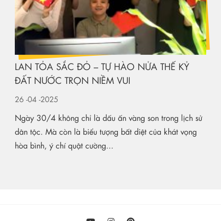
LAN TỎA SẮC ĐỎ – TỰ HÀO NỬA THẾ KỶ
ĐẤT NƯỚC TRỌN NIỀM VUI
26
-04
-2025
Ngày 30/4 không chỉ là dấu ấn vàng son trong lịch sử
dân tộc. Mà còn là biểu tượng bất diệt của khát vọng
hòa bình, ý chí quật cường...