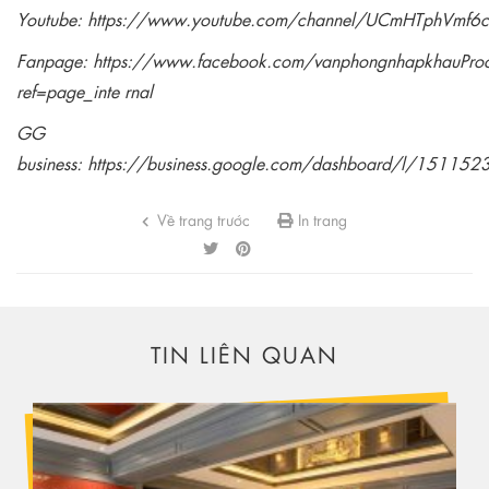
Youtube:
https://www.youtube.com/channel/UCmHTphVmf
Fanpage:
https://www.facebook.com/vanphongnhapkhauPro
ref=page_inte rnal
GG
business:
https://business.google.com/dashboard/l/1511
Về trang trước
In trang
TIN LIÊN QUAN