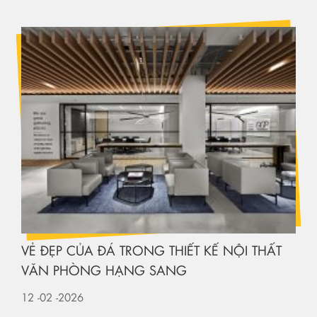
VẺ ĐẸP CỦA ĐÁ TRONG THIẾT KẾ NỘI THẤT
VĂN PHÒNG HẠNG SANG
12
-02
-2026