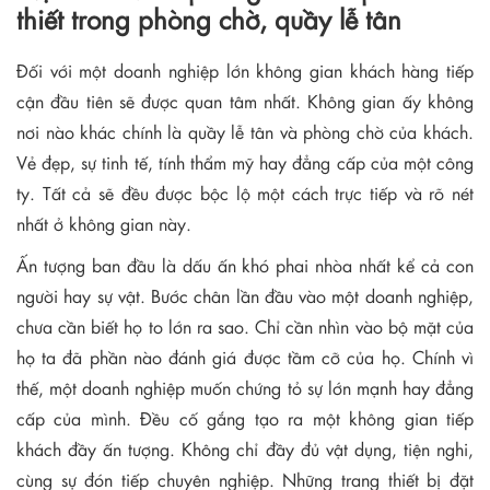
thiết trong phòng chờ, quầy lễ tân
Đối với một doanh nghiệp lớn không gian khách hàng tiếp
cận đầu tiên sẽ được quan tâm nhất. Không gian ấy không
nơi nào khác chính là quầy lễ tân và phòng chờ của khách.
Vẻ đẹp, sự tinh tế, tính thẩm mỹ hay đẳng cấp của một công
ty. Tất cả sẽ đều được bộc lộ một cách trực tiếp và rõ nét
nhất ở không gian này.
Ấn tượng ban đầu là dấu ấn khó phai nhòa nhất kể cả con
người hay sự vật. Bước chân lần đầu vào một doanh nghiệp,
chưa cần biết họ to lớn ra sao. Chỉ cần nhìn vào bộ mặt của
họ ta đã phần nào đánh giá được tầm cỡ của họ. Chính vì
thế, một doanh nghiệp muốn chứng tỏ sự lớn mạnh hay đẳng
cấp của mình. Đều cố gắng tạo ra một không gian tiếp
khách đầy ấn tượng. Không chỉ đầy đủ vật dụng, tiện nghi,
cùng sự đón tiếp chuyên nghiệp. Những trang thiết bị đặt