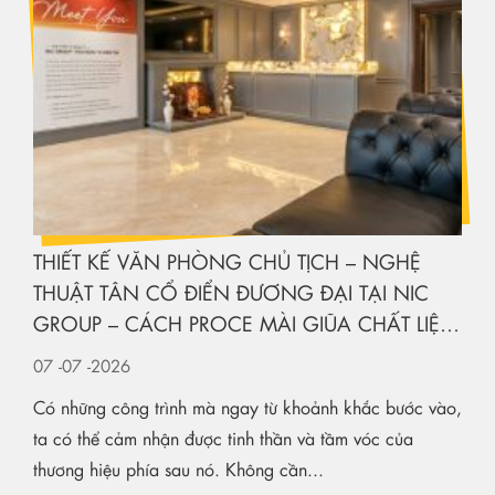
THIẾT KẾ VĂN PHÒNG CHỦ TỊCH – NGHỆ
THUẬT TÂN CỔ ĐIỂN ĐƯƠNG ĐẠI TẠI NIC
GROUP – CÁCH PROCE MÀI GIŨA CHẤT LIỆU
KIẾN TẠO KHÔNG GIAN HẠNG SANG
07
-07
-2026
Có những công trình mà ngay từ khoảnh khắc bước vào,
ta có thể cảm nhận được tinh thần và tầm vóc của
thương hiệu phía sau nó. Không cần...