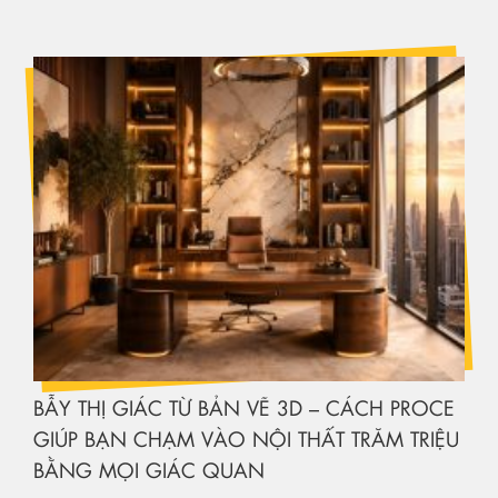
BẪY THỊ GIÁC TỪ BẢN VẼ 3D – CÁCH PROCE
GIÚP BẠN CHẠM VÀO NỘI THẤT TRĂM TRIỆU
BẰNG MỌI GIÁC QUAN