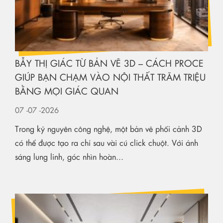
BẪY THỊ GIÁC TỪ BẢN VẼ 3D – CÁCH PROCE
GIÚP BẠN CHẠM VÀO NỘI THẤT TRĂM TRIỆU
BẰNG MỌI GIÁC QUAN
07
-07
-2026
Trong kỷ nguyên công nghệ, một bản vẽ phối cảnh 3D
có thể được tạo ra chỉ sau vài cú click chuột. Với ánh
sáng lung linh, góc nhìn hoàn...