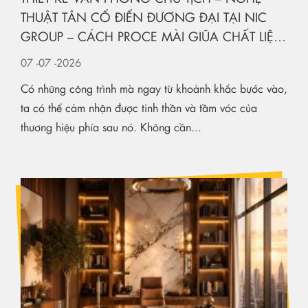
THUẬT TÂN CỔ ĐIỂN ĐƯƠNG ĐẠI TẠI NIC
GROUP – CÁCH PROCE MÀI GIŨA CHẤT LIỆU
KIẾN TẠO KHÔNG GIAN HẠNG SANG
07
-07
-2026
Có những công trình mà ngay từ khoảnh khắc bước vào,
ta có thể cảm nhận được tinh thần và tầm vóc của
thương hiệu phía sau nó. Không cần...