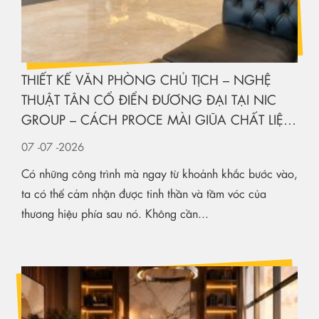
THIẾT KẾ VĂN PHÒNG CHỦ TỊCH – NGHỆ
THUẬT TÂN CỔ ĐIỂN ĐƯƠNG ĐẠI TẠI NIC
GROUP – CÁCH PROCE MÀI GIŨA CHẤT LIỆU
KIẾN TẠO KHÔNG GIAN HẠNG SANG
07
-07
-2026
Có những công trình mà ngay từ khoảnh khắc bước vào,
ta có thể cảm nhận được tinh thần và tầm vóc của
thương hiệu phía sau nó. Không cần...