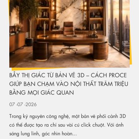
BẪY THỊ GIÁC TỪ BẢN VẼ 3D – CÁCH PROCE
GIÚP BẠN CHẠM VÀO NỘI THẤT TRĂM TRIỆU
BẰNG MỌI GIÁC QUAN
07
-07
-2026
Trong kỷ nguyên công nghệ, một bản vẽ phối cảnh 3D
có thể được tạo ra chỉ sau vài cú click chuột. Với ánh
sáng lung linh, góc nhìn hoàn...