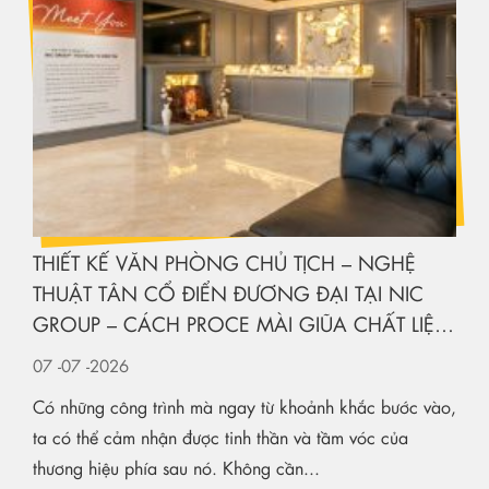
THIẾT KẾ VĂN PHÒNG CHỦ TỊCH – NGHỆ
THUẬT TÂN CỔ ĐIỂN ĐƯƠNG ĐẠI TẠI NIC
GROUP – CÁCH PROCE MÀI GIŨA CHẤT LIỆU
KIẾN TẠO KHÔNG GIAN HẠNG SANG
07
-07
-2026
Có những công trình mà ngay từ khoảnh khắc bước vào,
ta có thể cảm nhận được tinh thần và tầm vóc của
thương hiệu phía sau nó. Không cần...