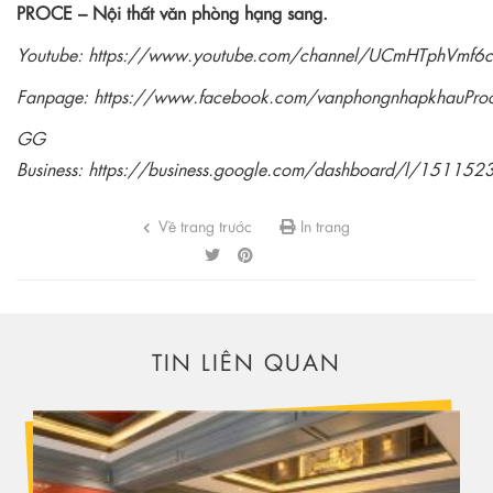
PROCE – Nội thất văn phòng hạng sang.
Youtube:
https://www.youtube.com/channel/UCmHTphVmf
Fanpage:
https://www.facebook.com/vanphongnhapkhauPro
GG
Business:
https://business.google.com/dashboard/l/1511
Về trang trước
In trang
TIN LIÊN QUAN