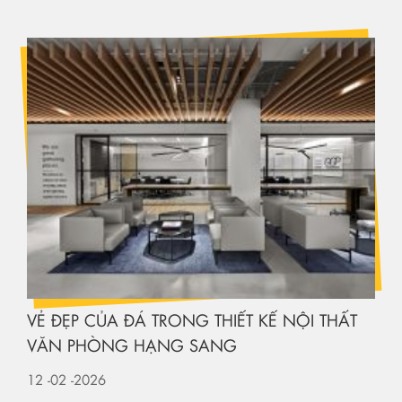
VẺ ĐẸP CỦA ĐÁ TRONG THIẾT KẾ NỘI THẤT
VĂN PHÒNG HẠNG SANG
12
-02
-2026