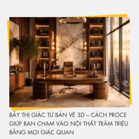
BẪY THỊ GIÁC TỪ BẢN VẼ 3D – CÁCH PROCE
GIÚP BẠN CHẠM VÀO NỘI THẤT TRĂM TRIỆU
BẰNG MỌI GIÁC QUAN