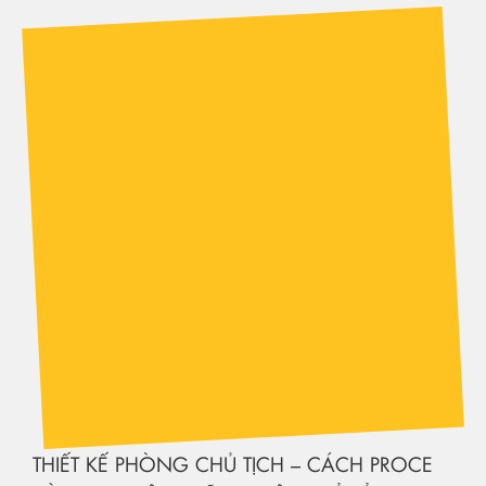
THIẾT KẾ PHÒNG CHỦ TỊCH – CÁCH PROCE