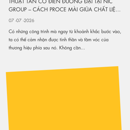
THUẬT TÂN CỔ ĐIỂN ĐƯƠNG ĐẠI TẠI NIC
GROUP – CÁCH PROCE MÀI GIŨA CHẤT LIỆU
KIẾN TẠO KHÔNG GIAN HẠNG SANG
07
-07
-2026
Có những công trình mà ngay từ khoảnh khắc bước vào,
ta có thể cảm nhận được tinh thần và tầm vóc của
thương hiệu phía sau nó. Không cần...