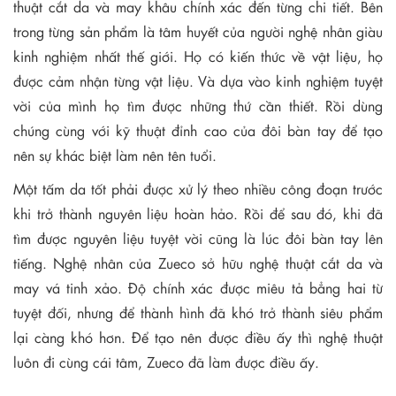
thuật cắt da và may khâu chính xác đến từng chi tiết. Bên
trong từng sản phẩm là tâm huyết của người nghệ nhân giàu
kinh nghiệm nhất thế giới. Họ có kiến thức về vật liệu, họ
được cảm nhận từng vật liệu. Và dựa vào kinh nghiệm tuyệt
vời của mình họ tìm được những thứ cần thiết. Rồi dùng
chúng cùng với kỹ thuật đỉnh cao của đôi bàn tay để tạo
nên sự khác biệt làm nên tên tuổi.
Một tấm da tốt phải được xử lý theo nhiều công đoạn trước
khi trở thành nguyên liệu hoàn hảo. Rồi để sau đó, khi đã
tìm được nguyên liệu tuyệt vời cũng là lúc đôi bàn tay lên
tiếng. Nghệ nhân của Zueco sở hữu nghệ thuật cắt da và
may vá tinh xảo. Độ chính xác được miêu tả bẳng hai từ
tuyệt đối, nhưng để thành hình đã khó trở thành siêu phẩm
lại càng khó hơn. Để tạo nên được điều ấy thì nghệ thuật
luôn đi cùng cái tâm, Zueco đã làm được điều ấy.