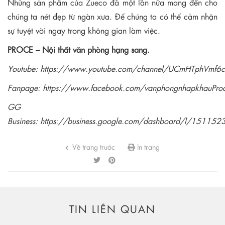
Những sản phẩm của Zueco đã một lần nữa mang đến cho
chúng ta nét đẹp từ ngàn xưa. Để chúng ta có thể cảm nhận
sự tuyệt vời ngay trong không gian làm việc.
PROCE – Nội thất văn phòng hạng sang.
Youtube:
https://www.youtube.com/channel/UCmHTphVmf
Fanpage:
https://www.facebook.com/vanphongnhapkhauPro
GG
Business:
https://business.google.com/dashboard/l/1511
Về trang trước
In trang
TIN LIÊN QUAN