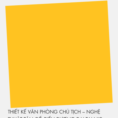
THIẾT KẾ VĂN PHÒNG CHỦ TỊCH – NGHỆ