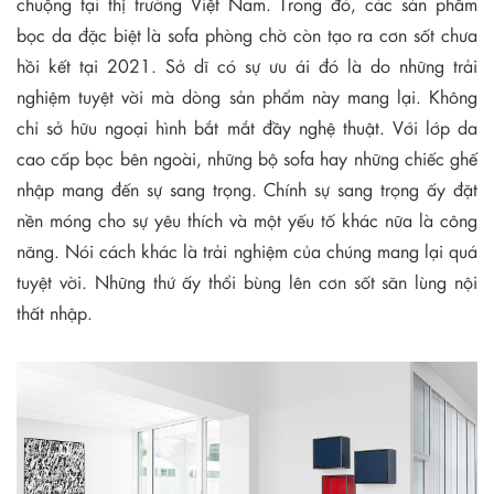
chuộng tại thị trường Việt Nam. Trong đó, các sản phẩm
bọc da đặc biệt là sofa phòng chờ còn tạo ra cơn sốt chưa
hồi kết tại 2021. Sở dĩ có sự ưu ái đó là do những trải
nghiệm tuyệt vời mà dòng sản phẩm này mang lại. Không
chỉ sở hữu ngoại hình bắt mắt đầy nghệ thuật. Với lớp da
cao cấp bọc bên ngoài, những bộ sofa hay những chiếc ghế
nhập mang đến sự sang trọng. Chính sự sang trọng ấy đặt
nền móng cho sự yêu thích và một yếu tố khác nữa là công
năng. Nói cách khác là trải nghiệm của chúng mang lại quá
tuyệt vời. Những thứ ấy thổi bùng lên cơn sốt săn lùng nội
thất nhập.