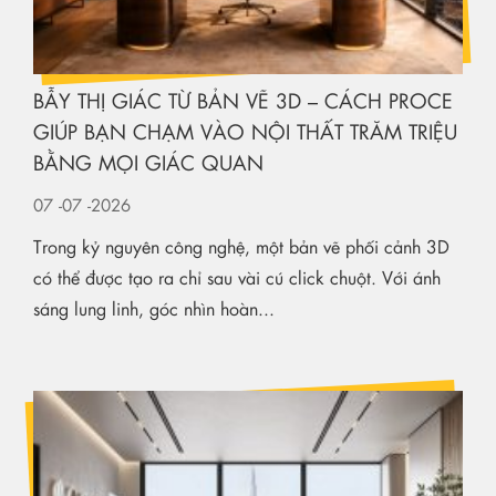
BẪY THỊ GIÁC TỪ BẢN VẼ 3D – CÁCH PROCE
GIÚP BẠN CHẠM VÀO NỘI THẤT TRĂM TRIỆU
BẰNG MỌI GIÁC QUAN
07
-07
-2026
Trong kỷ nguyên công nghệ, một bản vẽ phối cảnh 3D
có thể được tạo ra chỉ sau vài cú click chuột. Với ánh
sáng lung linh, góc nhìn hoàn...