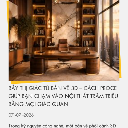
BẪY THỊ GIÁC TỪ BẢN VẼ 3D – CÁCH PROCE
GIÚP BẠN CHẠM VÀO NỘI THẤT TRĂM TRIỆU
BẰNG MỌI GIÁC QUAN
07
-07
-2026
Trong kỷ nguyên công nghệ, một bản vẽ phối cảnh 3D