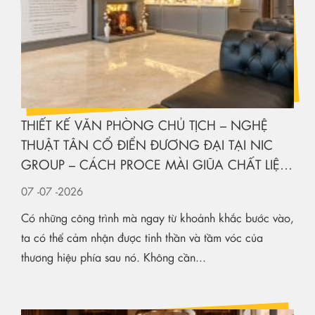
THIẾT KẾ VĂN PHÒNG CHỦ TỊCH – NGHỆ
THUẬT TÂN CỔ ĐIỂN ĐƯƠNG ĐẠI TẠI NIC
GROUP – CÁCH PROCE MÀI GIŨA CHẤT LIỆU
KIẾN TẠO KHÔNG GIAN HẠNG SANG
07
-07
-2026
Có những công trình mà ngay từ khoảnh khắc bước vào,
ta có thể cảm nhận được tinh thần và tầm vóc của
thương hiệu phía sau nó. Không cần...