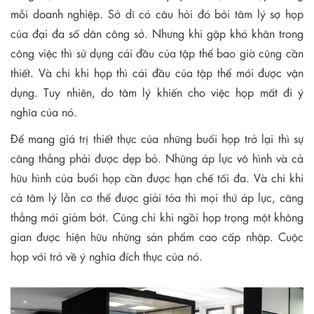
mỗi doanh nghiệp. Sở dĩ có câu hỏi đó bởi tâm lý sợ họp
của đại đa số dân công sở. Nhưng khi gặp khó khăn trong
công việc thì sử dụng cái đầu của tập thể bao giờ cũng cần
thiết. Và chỉ khi họp thì cái đầu của tập thể mới được vận
dụng. Tuy nhiên, do tâm lý khiến cho việc họp mất đi ý
nghĩa của nó.
Để mang giá trị thiết thực của những buổi họp trở lại thì sự
căng thẳng phải được dẹp bỏ. Những áp lực vô hình và cả
hữu hình của buổi họp cần được hạn chế tối đa. Và chỉ khi
cả tâm lý lẫn cơ thể được giải tỏa thì mọi thứ áp lực, căng
thẳng mới giảm bớt. Cũng chỉ khi ngồi họp trọng một không
gian được hiện hữu những sản phẩm cao cấp nhập. Cuộc
họp với trở về ý nghĩa đích thực của nó.