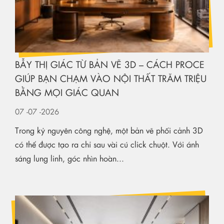
BẪY THỊ GIÁC TỪ BẢN VẼ 3D – CÁCH PROCE
GIÚP BẠN CHẠM VÀO NỘI THẤT TRĂM TRIỆU
BẰNG MỌI GIÁC QUAN
07
-07
-2026
Trong kỷ nguyên công nghệ, một bản vẽ phối cảnh 3D
có thể được tạo ra chỉ sau vài cú click chuột. Với ánh
sáng lung linh, góc nhìn hoàn...