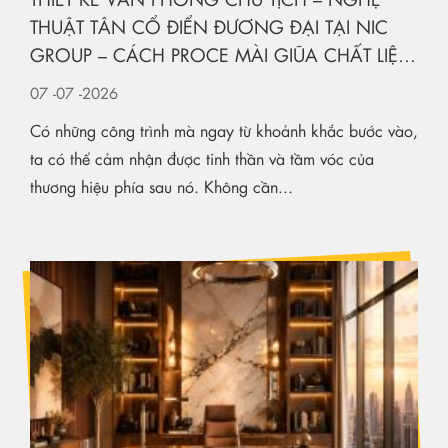
THUẬT TÂN CỔ ĐIỂN ĐƯƠNG ĐẠI TẠI NIC
GROUP – CÁCH PROCE MÀI GIŨA CHẤT LIỆU
KIẾN TẠO KHÔNG GIAN HẠNG SANG
07
-07
-2026
Có những công trình mà ngay từ khoảnh khắc bước vào,
ta có thể cảm nhận được tinh thần và tầm vóc của
thương hiệu phía sau nó. Không cần...