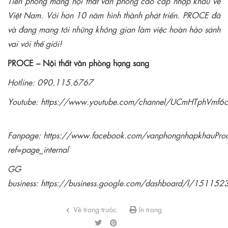
Tiên phong mang nội thất văn phòng cao cấp nhập khẩu về
Việt Nam. Với hơn 10 năm hình thành phát triển. PROCE đã
và đang mang tới những không gian làm việc hoàn hảo sánh
vai với thế giới!
PROCE – Nội thất văn phòng hạng sang
Hotline: 090.115.6767
Youtube:
https://www.youtube.com/channel/UCmHTphVmf
Fanpage:
https://www.facebook.com/vanphongnhapkhauPro
ref=page_internal
GG
business:
https://business.google.com/dashboard/l/1511
Về trang trước
In trang