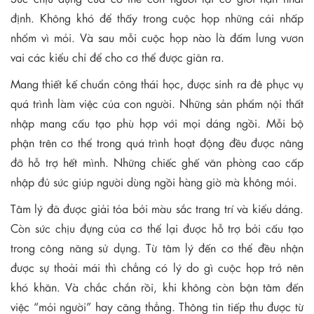
định. Không khó để thấy trong cuộc họp những cái nhấp
nhổm vì mỏi. Và sau mỗi cuộc họp nào là đấm lưng vươn
vai các kiểu chỉ để cho cơ thể được giãn ra.
Mang thiết kế chuẩn công thái học, được sinh ra đê phục vụ
quá trình làm việc của con người. Những sản phẩm nội thất
nhập mang cấu tạo phù hợp với mọi dáng ngồi. Mỗi bộ
phận trên cơ thể trong quá trình hoạt động đều được nâng
đỡ hỗ trợ hết mình. Những chiếc ghế văn phòng cao cấp
nhập đủ sức giúp người dùng ngồi hàng giờ mà không mỏi.
Tâm lý đã được giải tỏa bởi màu sắc trang trí và kiểu dáng.
Còn sức chịu đựng của cơ thể lại được hỗ trợ bởi cấu tạo
trong công năng sử dụng. Từ tâm lý đến cơ thể đều nhận
được sự thoải mái thì chẳng có lý do gì cuộc họp trở nên
khó khăn. Và chắc chắn rồi, khi không còn bận tâm đến
việc “mỏi người” hay căng thẳng. Thông tin tiếp thu được từ