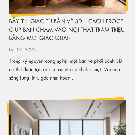
BẪY THỊ GIÁC TỪ BẢN VẼ 3D – CÁCH PROCE
GIÚP BẠN CHẠM VÀO NỘI THẤT TRĂM TRIỆU
BẰNG MỌI GIÁC QUAN
07
-07
-2026
Trong kỷ nguyên công nghệ, một bản vẽ phối cảnh 3D
có thể được tạo ra chỉ sau vài cú click chuột. Với ánh
sáng lung linh, góc nhìn hoàn...