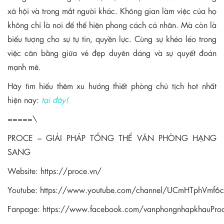
xã hội và trong mắt người khác. Không gian làm việc của họ
không chỉ là nơi để thể hiện phong cách cá nhân. Mà còn là
biểu tượng cho sự tự tin, quyền lực. Cùng sự khéo léo trong
việc cân bằng giữa vẻ đẹp duyên dáng và sự quyết đoán
mạnh mẽ.
Hãy tìm hiểu thêm xu hướng thiết phòng chủ tịch hot nhất
hiện nay:
tại đây!
=====\
PROCE – GIẢI PHÁP TỔNG THỂ VĂN PHÒNG HẠNG
SANG
Website:
https://proce.vn/
Youtube:
https://www.youtube.com/channel/UCmHTphVmf
Fanpage:
https://www.facebook.com/vanphongnhapkhauPro