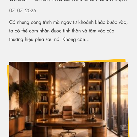
KIẾN TẠO KHÔNG GIAN HẠNG SANG
07
-07
-2026
Có những công trình mà ngay từ khoảnh khắc bước vào,
ta có thể cảm nhận được tinh thần và tầm vóc của
thương hiệu phía sau nó. Không cần...