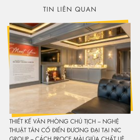
TIN LIÊN QUAN
THIẾT KẾ VĂN PHÒNG CHỦ TỊCH – NGHỆ
THUẬT TÂN CỔ ĐIỂN ĐƯƠNG ĐẠI TẠI NIC
GROUP – CÁCH PROCE MÀI GIŨA CHẤT LIỆU