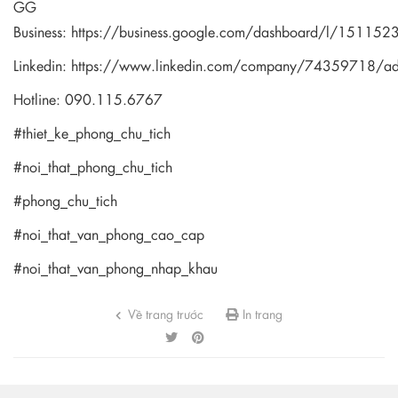
GG
Business:
https://business.google.com/dashboard/l/1511
Linkedin:
https://www.linkedin.com/company/74359718/a
Hotline: 090.115.6767
#thiet_ke_phong_chu_tich
#noi_that_phong_chu_tich
#phong_chu_tich
#noi_that_van_phong_cao_cap
#noi_that_van_phong_nhap_khau
Về trang trước
In trang