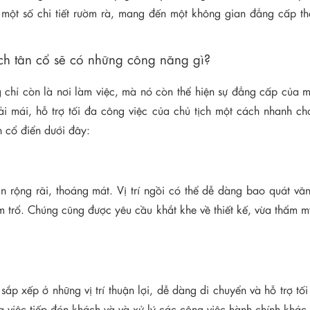
 một số chi tiết rườm rà, mang đến một không gian đẳng cấp t
ách tân cổ sẽ có những công năng gì?
chỉ còn là nơi làm việc, mà nó còn thể hiện sự đẳng cấp của mộ
oải mái, hỗ trợ tối đa công việc của chủ tịch một cách nhanh ch
 cổ điển dưới đây:
an rộng rãi, thoáng mát. Vị trí ngồi có thể dễ dàng bao quát v
rạm trổ. Chúng cũng được yêu cầu khắt khe về thiết kế, vừa thẩm
 sắp xếp ở những vị trí thuận lợi, dễ dàng di chuyển và hỗ trợ t
ông việc tiếp đón khách và và xử lý các công việc hành chính khá