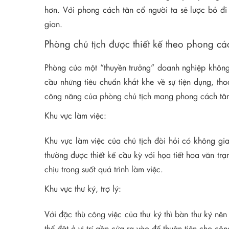
hơn.
Với phong cách tân cổ người ta sẽ lược bỏ đi
gian.
Phòng chủ tịch được thiết kế theo phong c
Phòng của một “thuyền trưởng” doanh nghiệp không 
cầu những tiêu chuẩn khắt khe về sự tiện dụng, th
công năng của phòng chủ tịch mang phong cách tân
Khu vực làm việc:
Khu vực làm việc của chủ tịch đòi hỏi có không gi
thường được thiết kế cầu kỳ với họa tiết hoa văn t
chịu trong suốt quá trình làm việc.
Khu vực thư ký, trợ lý:
Với đặc thù công việc của thư ký thì bàn thư ký nên
thể đặt ở vị trí gần cửa ra vào để thuận tiện cho c