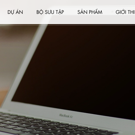
DỰ ÁN
BỘ SƯU TẬP
SẢN PHẨM
GIỚI TH