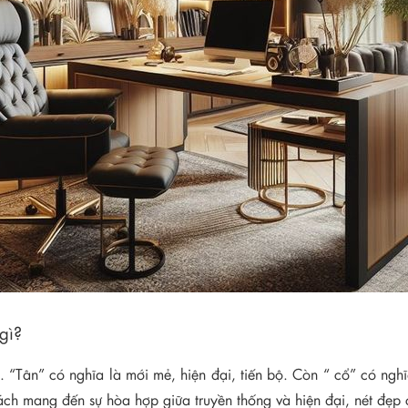
gì?
 “Tân” có nghĩa là mới mẻ, hiện đại, tiến bộ. Còn “ cổ” có nghĩ
cách mang đến sự hòa hợp giữa truyền thống và hiện đại, nét đẹp