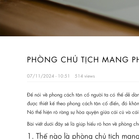
PHÒNG CHỦ TỊCH MANG P
07/11/2024 - 10:51
514 views
Để nói về phong cách tân cổ người ta có thể dễ dà
được thiết kế theo phong cách tân cổ điển, đó khô
Nó thể hiện rõ ràng sự hòa quyện giữa cái cũ và c
Bài viết dưới đây sẽ là giúp hiểu rõ hơn về phòng 
1. Thế nào là phòng chủ tịch man