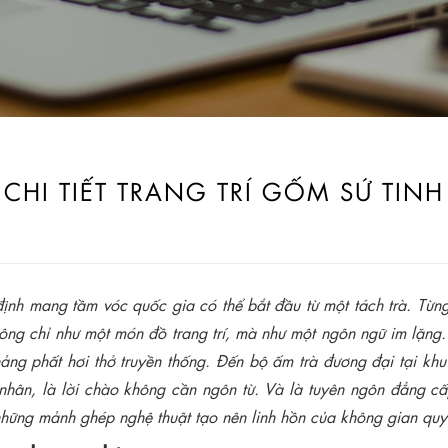
CHI TIẾT TRANG TRÍ GỐM SỨ TIN
định mang tầm vóc quốc gia có thể bắt đầu từ một tách trà. Từng
ông chỉ như một món đồ trang trí, mà như một ngôn ngữ im lặng. 
hảng phất hơi thở truyền thống. Đến bộ ấm trà đương đại tại khu
nhân, là lời chào không cần ngôn từ. Và là tuyên ngôn đẳng c
những mảnh ghép nghệ thuật tạo nên linh hồn của không gian quy