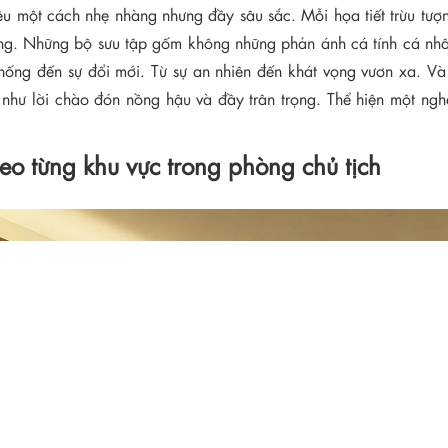
ệu một cách nhẹ nhàng nhưng đầy sâu sắc. Mỗi họa tiết trừu tượn
 vững. Những bộ sưu tập gốm không những phản ánh cá tính cá n
n thống đến sự đổi mới. Từ sự an nhiên đến khát vọng vươn xa. 
 như lời chào đón nồng hậu và đầy trân trọng. Thể hiện một ngh
theo từng khu vực trong phòng chủ tịch