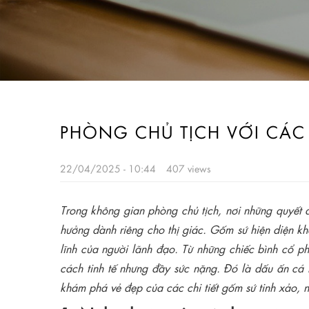
PHÒNG CHỦ TỊCH VỚI CÁC 
22/04/2025 - 10:44
407 views
Trong không gian phòng chủ tịch, nơi những quyết 
hưởng dành riêng cho thị giác. Gốm sứ hiện diện kh
lĩnh của người lãnh đạo. Từ những chiếc bình cổ p
cách tinh tế nhưng đầy sức nặng. Đó là dấu ấn cá 
khám phá vẻ đẹp của các chi tiết gốm sứ tinh xảo, 