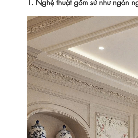
1. Nghệ thuật gốm sứ như ngôn n