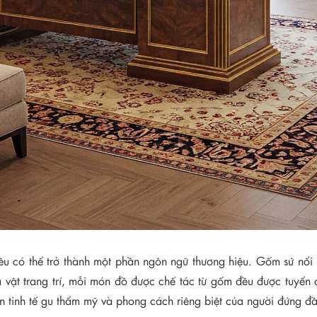
 đều có thể trở thành một phần ngôn ngữ thương hiệu. Gốm sứ n
à vật trang trí, mỗi món đồ được chế tác từ gốm đều được tuyển 
ện tinh tế gu thẩm mỹ và phong cách riêng biệt của người đứng 