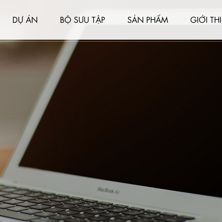
DỰ ÁN
BỘ SƯU TẬP
SẢN PHẨM
GIỚI TH