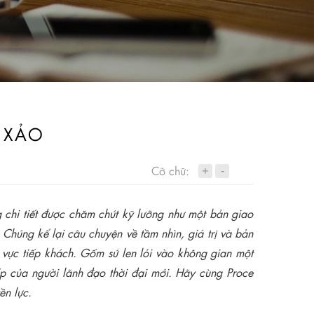
H XẢO
+
Cỡ chữ:
-
 chi tiết được chăm chút kỹ lưỡng như một bản giao
Chúng kể lại câu chuyện về tầm nhìn, giá trị và bản
 vực tiếp khách. Gốm sứ len lỏi vào không gian một
ấp của người lãnh đạo thời đại mới. Hãy cùng Proce
ền lực.