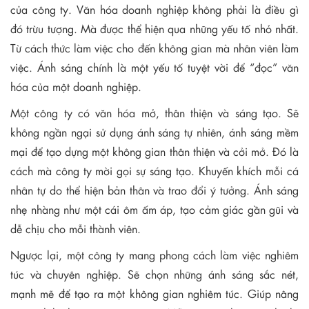
của công ty. Văn hóa doanh nghiệp không phải là điều gì
đó trừu tượng. Mà được thể hiện qua những yếu tố nhỏ nhất.
Từ cách thức làm việc cho đến không gian mà nhân viên làm
việc. Ánh sáng chính là một yếu tố tuyệt vời để “đọc” văn
hóa của một doanh nghiệp.
Một công ty có văn hóa mở, thân thiện và sáng tạo. Sẽ
không ngần ngại sử dụng ánh sáng tự nhiên, ánh sáng mềm
mại để tạo dựng một không gian thân thiện và cởi mở. Đó là
cách mà công ty mời gọi sự sáng tạo. Khuyến khích mỗi cá
nhân tự do thể hiện bản thân và trao đổi ý tưởng. Ánh sáng
nhẹ nhàng như một cái ôm ấm áp, tạo cảm giác gần gũi và
dễ chịu cho mỗi thành viên.
Ngược lại, một công ty mang phong cách làm việc nghiêm
túc và chuyên nghiệp. Sẽ chọn những ánh sáng sắc nét,
mạnh mẽ để tạo ra một không gian nghiêm túc. Giúp nâng