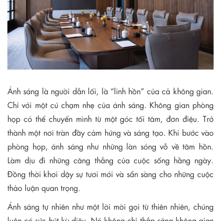
Ánh sáng là người dẫn lối, là “linh hồn” của cả không gian.
Chỉ với một cú chạm nhẹ của ánh sáng. Không gian phòng
họp có thể chuyển mình từ một góc tối tăm, đơn điệu. Trở
thành một nơi tràn đầy cảm hứng và sáng tạo. Khi bước vào
phòng họp, ánh sáng như những làn sóng vỗ về tâm hồn.
Làm dịu đi những căng thẳng của cuộc sống hằng ngày.
Đồng thời khơi dậy sự tươi mới và sẵn sàng cho những cuộc
thảo luận quan trọng.
Ánh sáng tự nhiên như một lời mời gọi từ thiên nhiên, chúng
luôn có sức hút kỳ diệu. Nó không chỉ thắp sáng không gian