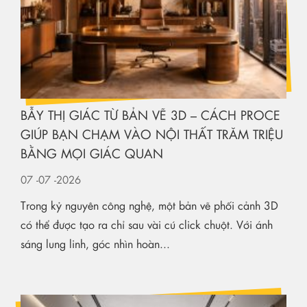
BẪY THỊ GIÁC TỪ BẢN VẼ 3D – CÁCH PROCE
GIÚP BẠN CHẠM VÀO NỘI THẤT TRĂM TRIỆU
BẰNG MỌI GIÁC QUAN
07
-07
-2026
Trong kỷ nguyên công nghệ, một bản vẽ phối cảnh 3D
có thể được tạo ra chỉ sau vài cú click chuột. Với ánh
sáng lung linh, góc nhìn hoàn...