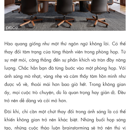
Hào quang giống như một thứ ngôn ngữ không lời. Có thể
thay đổi tâm trạng của từng thành viên trong phòng họp. Từ
sự mệt mỏi, căng thẳng đến sự phấn khích và tràn đầy năng
lượng. Chắc hẳn bạn đã từng bước vào một phòng họp. Với
ánh sáng mờ nhạt, vàng nhẹ và cảm thấy tâm hồn mình như
được vỗ về, thoải mái hơn bao giờ hết. Trong không gian
ấy, mọi cuộc trò chuyện, dù là quan trọng hay giản dị. Đều
trở nên dễ dàng và cởi mở hơn.
Đôi khi, chỉ cần một chút thay đổi trong ánh sáng là có thể
khiến không gian trở nên khác biệt. Những buổi họp sáng
tạo, những cuộc thảo luận brainstorming sẽ trở nên thú vị