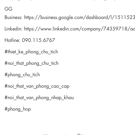
GG
Business:
https://business.google.com/dashboard/l/1511
Linkedin:
https://www.linkedin.com/company/74359718/a
Hotline: 090.115.6767
#thiet_ke_phong_chu_tich
#noi_that_phong_chu_tich
#phong_chu_tich
#noi_that_van_phong_cao_cap
#noi_that_van_phong_nhap_khau
#phong_hop