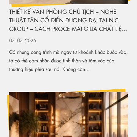
THIẾT KẾ VĂN PHÒNG CHỦ TỊCH – NGHỆ
THUẬT TÂN CỔ ĐIỂN ĐƯƠNG ĐẠI TẠI NIC
GROUP – CÁCH PROCE MÀI GIŨA CHẤT LIỆU
KIẾN TẠO KHÔNG GIAN HẠNG SANG
07
-07
-2026
Có những công trình mà ngay từ khoảnh khắc bước vào,
ta có thể cảm nhận được tinh thần và tầm vóc của
thương hiệu phía sau nó. Không cần...