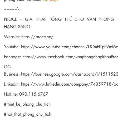
=====\
PROCE – GIẢI PHÁP TỔNG THỂ CHO VĂN PHÒNG
HẠNG SANG
Website:
https://proce.vn/
Youtube:
https://www.youtube.com/channel/UCmHTphVmf
Fanpage:
https://www.facebook.com/vanphongnhapkhauPro
GG
Business:
https://business.google.com/dashboard/l/1511
Linkedin:
https://www.linkedin.com/company/74359718/a
Hotline: 090.115.6767
#thiet_ke_phong_chu_tich
#noi_that_phong_chu_tich