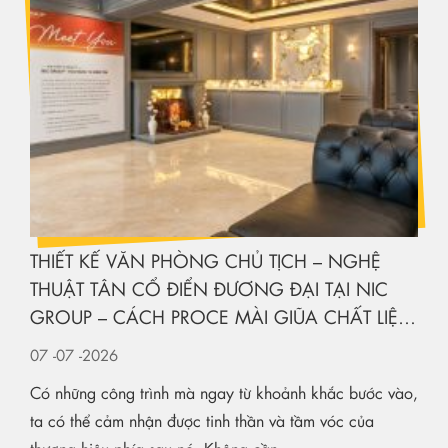
THIẾT KẾ VĂN PHÒNG CHỦ TỊCH – NGHỆ
THUẬT TÂN CỔ ĐIỂN ĐƯƠNG ĐẠI TẠI NIC
GROUP – CÁCH PROCE MÀI GIŨA CHẤT LIỆU
KIẾN TẠO KHÔNG GIAN HẠNG SANG
07
-07
-2026
Có những công trình mà ngay từ khoảnh khắc bước vào,
ta có thể cảm nhận được tinh thần và tầm vóc của