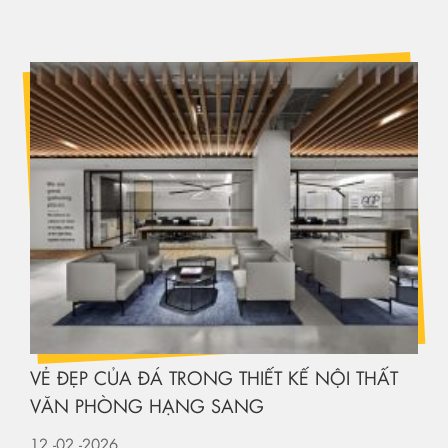
VẺ ĐẸP CỦA ĐÁ TRONG THIẾT KẾ NỘI THẤT
VĂN PHÒNG HẠNG SANG
12
-02
-2026