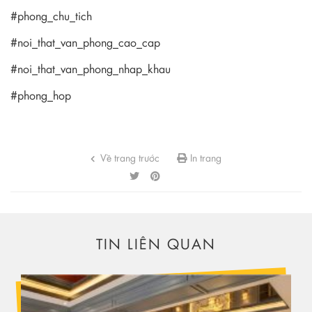
#phong_chu_tich
#noi_that_van_phong_cao_cap
#noi_that_van_phong_nhap_khau
#phong_hop
Về trang trước
In trang
TIN LIÊN QUAN