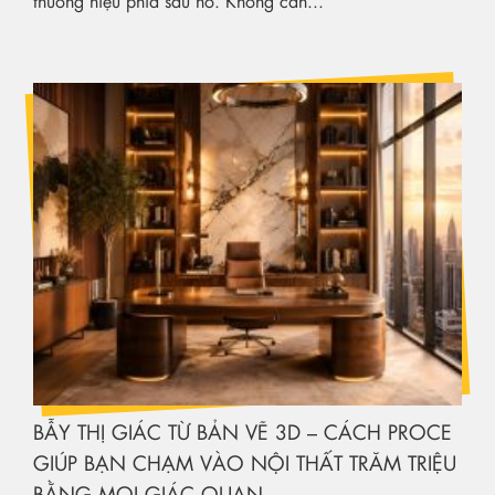
thương hiệu phía sau nó. Không cần...
BẪY THỊ GIÁC TỪ BẢN VẼ 3D – CÁCH PROCE
GIÚP BẠN CHẠM VÀO NỘI THẤT TRĂM TRIỆU
BẰNG MỌI GIÁC QUAN