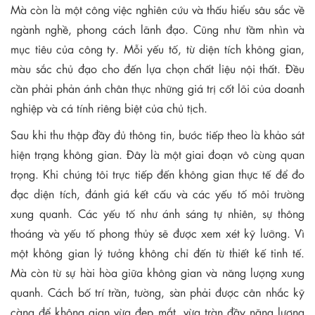
Mà còn là một công việc nghiên cứu và thấu hiểu sâu sắc về
ngành nghề, phong cách lãnh đạo. Cũng như tầm nhìn và
mục tiêu của công ty. Mỗi yếu tố, từ diện tích không gian,
màu sắc chủ đạo cho đến lựa chọn chất liệu nội thất. Đều
cần phải phản ánh chân thực những giá trị cốt lõi của doanh
nghiệp và cá tính riêng biệt của chủ tịch.
Sau khi thu thập đầy đủ thông tin, bước tiếp theo là khảo sát
hiện trạng không gian. Đây là một giai đoạn vô cùng quan
trọng. Khi chúng tôi trực tiếp đến không gian thực tế để đo
đạc diện tích, đánh giá kết cấu và các yếu tố môi trường
xung quanh. Các yếu tố như ánh sáng tự nhiên, sự thông
thoáng và yếu tố phong thủy sẽ được xem xét kỹ lưỡng. Vì
một không gian lý tưởng không chỉ đến từ thiết kế tinh tế.
Mà còn từ sự hài hòa giữa không gian và năng lượng xung
quanh. Cách bố trí trần, tường, sàn phải được cân nhắc kỹ
càng để không gian vừa đẹp mắt, vừa tràn đầy năng lượng