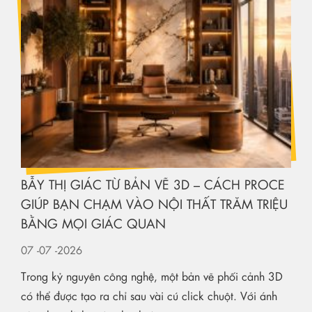
BẪY THỊ GIÁC TỪ BẢN VẼ 3D – CÁCH PROCE
GIÚP BẠN CHẠM VÀO NỘI THẤT TRĂM TRIỆU
BẰNG MỌI GIÁC QUAN
07
-07
-2026
Trong kỷ nguyên công nghệ, một bản vẽ phối cảnh 3D
có thể được tạo ra chỉ sau vài cú click chuột. Với ánh