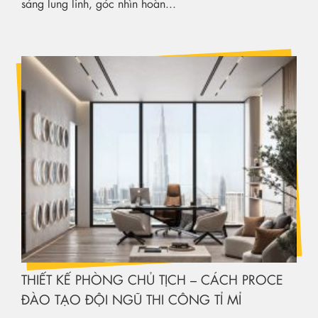
sáng lung linh, góc nhìn hoàn...
THIẾT KẾ PHÒNG CHỦ TỊCH – CÁCH PROCE
ĐÀO TẠO ĐỘI NGŨ THI CÔNG TỈ MỈ