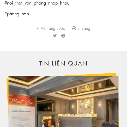
#noi_that_van_phong_nhap_khau
#phong_hop
Về trang trước
In trang
TIN LIÊN QUAN