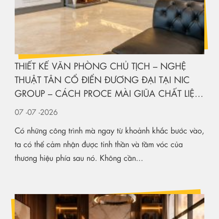
THIẾT KẾ VĂN PHÒNG CHỦ TỊCH – NGHỆ
THUẬT TÂN CỔ ĐIỂN ĐƯƠNG ĐẠI TẠI NIC
GROUP – CÁCH PROCE MÀI GIŨA CHẤT LIỆU
KIẾN TẠO KHÔNG GIAN HẠNG SANG
07
-07
-2026
Có những công trình mà ngay từ khoảnh khắc bước vào,
ta có thể cảm nhận được tinh thần và tầm vóc của
thương hiệu phía sau nó. Không cần...