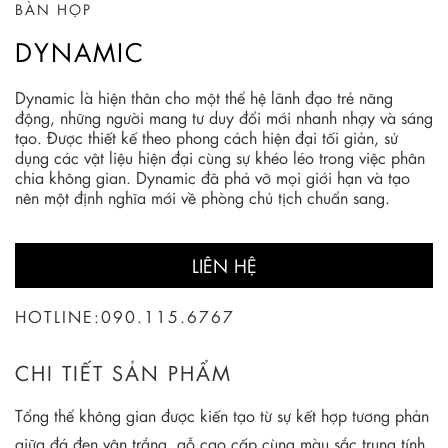
BÀN HỌP
DYNAMIC
Dynamic là hiện thân cho một thể hệ lãnh đạo trẻ năng
động, những người mang tư duy đổi mới nhanh nhạy và sáng
tạo. Được thiết kế theo phong cách hiện đại tối giản, sử
dụng các vật liệu hiện đại cùng sự khéo léo trong việc phân
chia không gian. Dynamic đã phá vỡ mọi giới hạn và tạo
nên một định nghĩa mới về phòng chủ tịch chuẩn sang.
LIÊN HỆ
HOTLINE:
090.115.6767
CHI TIẾT SẢN PHẨM
Tổng thể không gian được kiến tạo từ sự kết hợp tương phản
giữa đá đen vân trắng, gỗ cao cấp cùng màu sắc trung tính