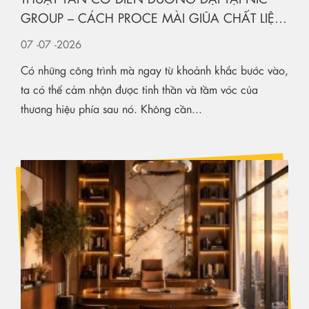
GROUP – CÁCH PROCE MÀI GIŨA CHẤT LIỆU
KIẾN TẠO KHÔNG GIAN HẠNG SANG
07
-07
-2026
Có những công trình mà ngay từ khoảnh khắc bước vào,
ta có thể cảm nhận được tinh thần và tầm vóc của
thương hiệu phía sau nó. Không cần...