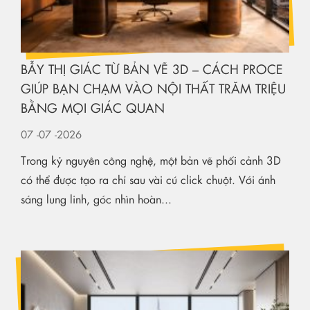
BẪY THỊ GIÁC TỪ BẢN VẼ 3D – CÁCH PROCE
GIÚP BẠN CHẠM VÀO NỘI THẤT TRĂM TRIỆU
BẰNG MỌI GIÁC QUAN
07
-07
-2026
Trong kỷ nguyên công nghệ, một bản vẽ phối cảnh 3D
có thể được tạo ra chỉ sau vài cú click chuột. Với ánh
sáng lung linh, góc nhìn hoàn...