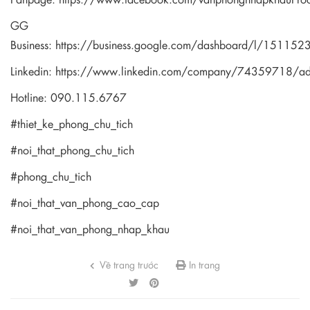
GG
Business:
https://business.google.com/dashboard/l/1511
Linkedin:
https://www.linkedin.com/company/74359718/a
Hotline: 090.115.6767
#thiet_ke_phong_chu_tich
#noi_that_phong_chu_tich
#phong_chu_tich
#noi_that_van_phong_cao_cap
#noi_that_van_phong_nhap_khau
Về trang trước
In trang