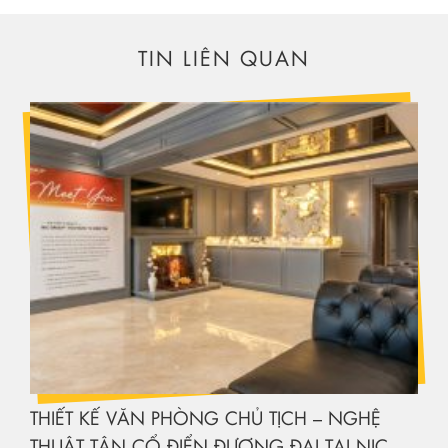
TIN LIÊN QUAN
THIẾT KẾ VĂN PHÒNG CHỦ TỊCH – NGHỆ
THUẬT TÂN CỔ ĐIỂN ĐƯƠNG ĐẠI TẠI NIC