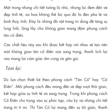
Một trong nhưng chi tiết tưởng là nhỏ, nhưng lại đem đến vẻ
đẹp tinh tế, xa hoa không thể bỏ qua đó là đèn pha lê và
bình thủy tinh. Đây là những đồ vật trang trí dùng để tăng sự
lung linh, lộng lẫy cho không gian mang đậm phong cách
tân cổ điển.
Các chất liệu này sau khi được kết hợp với nhau sẽ tạo nên
một không gian tân cổ điển vừa sang trọng, thanh lịch lại
vừa mang lại cảm giác ấm cúng và gần gũi.
Tóm
l
ại:
Dù lựa chọn thiết kế theo phong cách “Tân Cổ” hay “Cổ
Điển”. Mỗi phong cách đều mang đến vẻ đẹp vượt thời gian,
kết hợp giữa sự tinh tế và sang trọng. Trong khi phong cách
Cổ Điển chú trọng vào sự phức tạp, cầu kỳ và những chi tiết
trang trí tỉ mỉ. Thì Tân Cổ lại mang đến sự tối giản, thanh