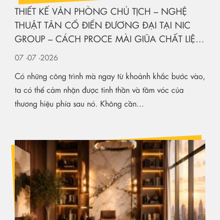
THIẾT KẾ VĂN PHÒNG CHỦ TỊCH – NGHỆ
THUẬT TÂN CỔ ĐIỂN ĐƯƠNG ĐẠI TẠI NIC
GROUP – CÁCH PROCE MÀI GIŨA CHẤT LIỆU
KIẾN TẠO KHÔNG GIAN HẠNG SANG
07
-07
-2026
Có những công trình mà ngay từ khoảnh khắc bước vào,
ta có thể cảm nhận được tinh thần và tầm vóc của
thương hiệu phía sau nó. Không cần...