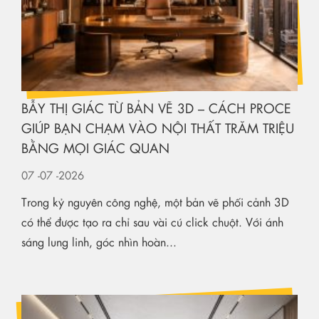
BẪY THỊ GIÁC TỪ BẢN VẼ 3D – CÁCH PROCE
GIÚP BẠN CHẠM VÀO NỘI THẤT TRĂM TRIỆU
BẰNG MỌI GIÁC QUAN
07
-07
-2026
Trong kỷ nguyên công nghệ, một bản vẽ phối cảnh 3D
có thể được tạo ra chỉ sau vài cú click chuột. Với ánh
sáng lung linh, góc nhìn hoàn...