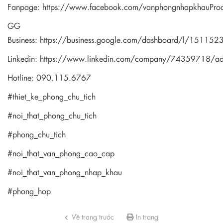
Fanpage:
https://www.facebook.com/vanphongnhapkhauPro
GG
Business:
https://business.google.com/dashboard/l/1511
Linkedin:
https://www.linkedin.com/company/74359718/a
Hotline: 090.115.6767
#thiet_ke_phong_chu_tich
#noi_that_phong_chu_tich
#phong_chu_tich
#noi_that_van_phong_cao_cap
#noi_that_van_phong_nhap_khau
#phong_hop
Về trang trước
In trang