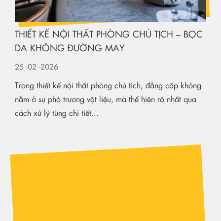
nằm ở sự phô trương vật liệu, mà thể hiện rõ nhất qua
cách xử lý từng chi tiết...
PHÒNG HỌP PHÒNG CHỦ TỊCH – TÂM LÝ