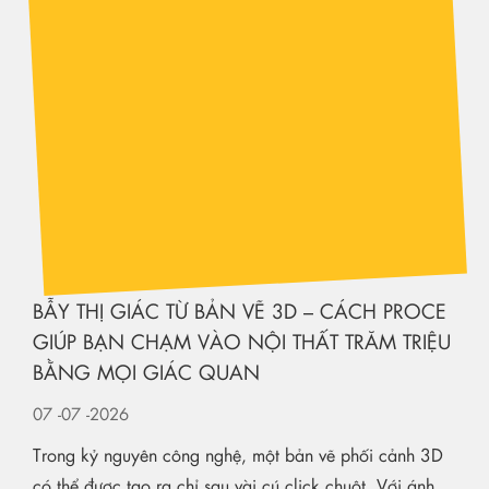
BẪY THỊ GIÁC TỪ BẢN VẼ 3D – CÁCH PROCE
GIÚP BẠN CHẠM VÀO NỘI THẤT TRĂM TRIỆU
BẰNG MỌI GIÁC QUAN
07
-07
-2026
Trong kỷ nguyên công nghệ, một bản vẽ phối cảnh 3D
có thể được tạo ra chỉ sau vài cú click chuột. Với ánh
sáng lung linh, góc nhìn hoàn...