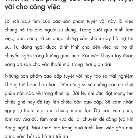
vời cho công việc
Lợi ích đầu tiên của các sản phẩm tuyệt vời này là việc
chúng hỗ trợ cho người sử dụng. Trong suốt quá trình làm
việc, dân công sở sẽ được những sản phẩm này hỗ trợ tối
ưu. Từ dáng ngồi được định hình cho đến việc hỗ trợ di
chuyển ngắn trong không gian hẹp. Rồi việc khủyu tay được
nâng đỡ sao cho vẫn thoải mái trong thời gian dài.
Những sản phẩm cao cấp tuyệt vời này tạo ra trải nghiệm
không thể hoàn hảo hơn. Dân công sở sẽ chẳng còn có chút
phàn nàn nào về trang thiết bị. Bởi lẽ, chỉ cần đặt mông lên
chiếc ghế hay để tay lên chiếc bàn cao cấp. Sẽ cảm nhận
ngay sự thoải mái mà chúng mang lại. Độ cao vừa phải,
tầm tay vừa đủ, tầm mắt vừa đủ, di chuyển dễ dàng (cả khi
đang ngồi). Mọi thao tác trong quá trình làm việc gần như
được nắm bắt và hỗ trợ tối đa.