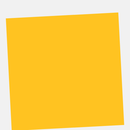
VẺ ĐẸP CỦA ĐÁ TRONG THIẾT KẾ NỘI THẤT
VĂN PHÒNG HẠNG SANG
12
-02
-2026
Trong thiết kế thi công văn phòng hạng sang, đá không
chỉ là vật liệu hoàn thiện bề mặt. Mà là tuyên ngôn về
đẳng cấp và tầm nhìn của...
COPYRIGHT 2020 PROCE.VN