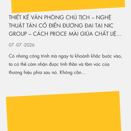
GROUP – CÁCH PROCE MÀI GIŨA CHẤT LIỆU
KIẾN TẠO KHÔNG GIAN HẠNG SANG
07
-07
-2026
Có những công trình mà ngay từ khoảnh khắc bước vào,
ta có thể cảm nhận được tinh thần và tầm vóc của
thương hiệu phía sau nó. Không cần...