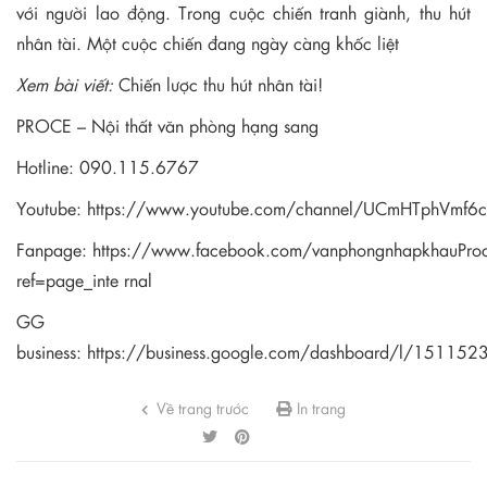
với người lao động. Trong cuộc chiến tranh giành, thu hút
nhân tài. Một cuộc chiến đang ngày càng khốc liệt
Xem bài viết:
Chiến lược thu hút nhân tài!
PROCE – Nội thất văn phòng hạng sang
Hotline: 090.115.6767
Youtube:
https://www.youtube.com/channel/UCmHTphVmf
Fanpage:
https://www.facebook.com/vanphongnhapkhauPro
ref=page_inte rnal
GG
business:
https://business.google.com/dashboard/l/1511
Về trang trước
In trang