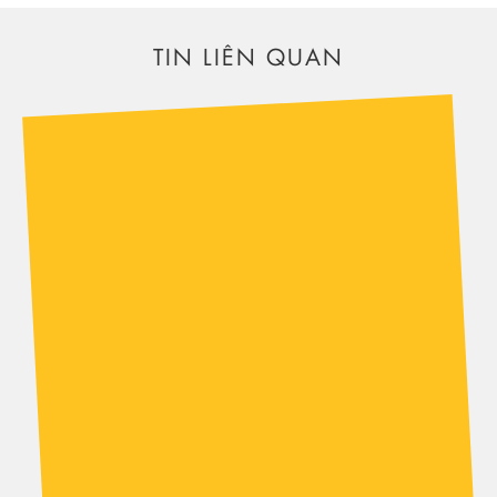
TIN LIÊN QUAN
THIẾT KẾ VĂN PHÒNG CHỦ TỊCH – NGHỆ
THUẬT TÂN CỔ ĐIỂN ĐƯƠNG ĐẠI TẠI NIC