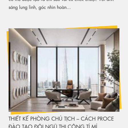
THIẾT KẾ PHÒNG CHỦ TỊCH – CÁCH PROCE
ĐÀO TẠO ĐỘI NGŨ THI CÔNG TỈ MỈ
25
-02
-2026
Có những không gian không chỉ để làm việc, mà để
khẳng định vị thế. Thiết kế phòng chủ tịch vì thế chưa
bao giờ là câu chuyện của bàn...