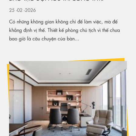
THIẾT KẾ NỘI THẤT PHÒNG CHỦ TỊCH – BỌC
DA KHÔNG ĐƯỜNG MAY
25
-02
-2026
Trong thiết kế nội thất phòng chủ tịch, đẳng cấp không