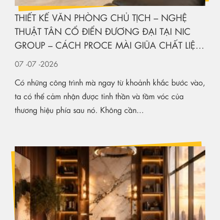
THIẾT KẾ VĂN PHÒNG CHỦ TỊCH – NGHỆ
THUẬT TÂN CỔ ĐIỂN ĐƯƠNG ĐẠI TẠI NIC
GROUP – CÁCH PROCE MÀI GIŨA CHẤT LIỆU
KIẾN TẠO KHÔNG GIAN HẠNG SANG
07
-07
-2026
Có những công trình mà ngay từ khoảnh khắc bước vào,
ta có thể cảm nhận được tinh thần và tầm vóc của
thương hiệu phía sau nó. Không cần...