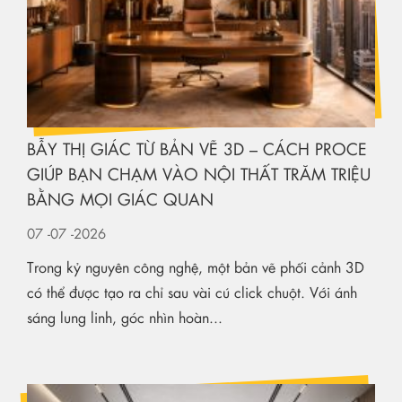
BẪY THỊ GIÁC TỪ BẢN VẼ 3D – CÁCH PROCE
GIÚP BẠN CHẠM VÀO NỘI THẤT TRĂM TRIỆU
BẰNG MỌI GIÁC QUAN
07
-07
-2026
Trong kỷ nguyên công nghệ, một bản vẽ phối cảnh 3D
có thể được tạo ra chỉ sau vài cú click chuột. Với ánh
sáng lung linh, góc nhìn hoàn...