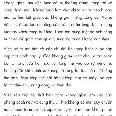
không gian làm việc luôn có sự thoáng đãng, rộng rãi vô
cùng thoải mái. Không gian làm việc được bố trí theo hướng
mở, sự liên kết giữa các không gian riêng cũng có. Và sự
riêng tư được tạo ra bằng các vách ngăn lửng, kính cường
lực hay vách trang trí khác. Luôn tận dụng triệt để ánh sáng
tự nhiên để giảm cảm giác tù túng bó buộc không cần thiết.
Việc bố trí nội thất và các chi tiết bổ trọng khác được sắp
xếp một cách hợp lý. Các không gian khác nhau được phân
bổ rõ ràng vừa hài hòa với tổng thế vừa có sự riêng tư.
Nhưng đôi khi chính sự không rõ ràng lại tạo nên một tổng
thể đẹp. Một tổng thể hài hòa giống một cỗ máy lớn vận
hành chỉn chu, năng động và hiện đại.
Việc sắp xếp nội thất bên trong không gian làm việc của
phong cách này vô cùng thú vị. Nó không có một quy chuẩn
nào, hoàn toàn có thể sắp xếp tùy ý. Bản thân không gian