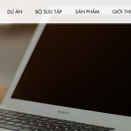
DỰ ÁN
BỘ SƯU TẬP
SẢN PHẨM
GIỚI TH