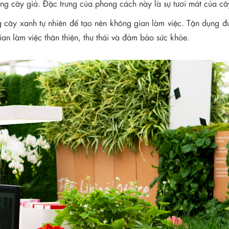
g cây giả. Đặc trưng của phong cách này là sự tươi mát của cây
ng cây xanh tự nhiên để tạo nên không gian làm việc. Tận dụng 
an làm việc thân thiện, thư thái và đảm bảo sức khỏe.