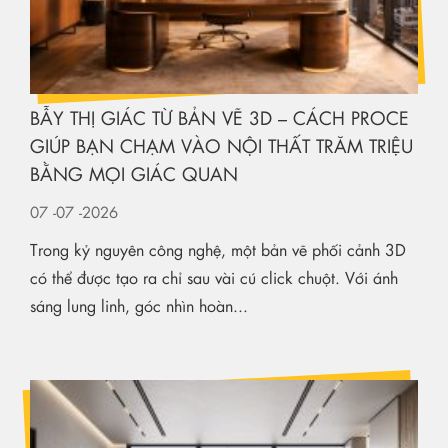
BẪY THỊ GIÁC TỪ BẢN VẼ 3D – CÁCH PROCE
GIÚP BẠN CHẠM VÀO NỘI THẤT TRĂM TRIỆU
BẰNG MỌI GIÁC QUAN
07
-07
-2026
Trong kỷ nguyên công nghệ, một bản vẽ phối cảnh 3D
có thể được tạo ra chỉ sau vài cú click chuột. Với ánh
sáng lung linh, góc nhìn hoàn...