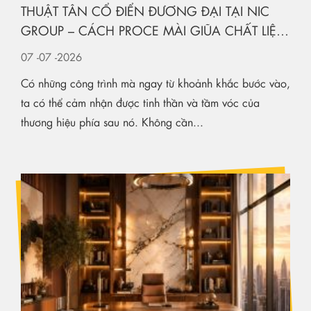
THUẬT TÂN CỔ ĐIỂN ĐƯƠNG ĐẠI TẠI NIC
GROUP – CÁCH PROCE MÀI GIŨA CHẤT LIỆU
KIẾN TẠO KHÔNG GIAN HẠNG SANG
07
-07
-2026
Có những công trình mà ngay từ khoảnh khắc bước vào,
ta có thể cảm nhận được tinh thần và tầm vóc của
thương hiệu phía sau nó. Không cần...