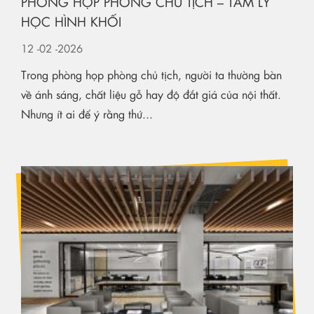
PHÒNG HỌP PHÒNG CHỦ TỊCH – TÂM LÝ
HỌC HÌNH KHỐI
12
-02
-2026
Trong phòng họp phòng chủ tịch, người ta thường bàn
về ánh sáng, chất liệu gỗ hay độ đắt giá của nội thất.
Nhưng ít ai để ý rằng thứ...