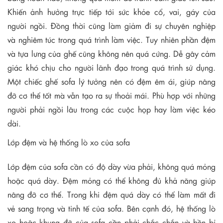
Khiến ảnh hưởng trực tiếp tới sức khỏe cổ, vai, gáy của
người ngồi. Đồng thời cũng làm giảm đi sự chuyên nghiệp
và nghiêm túc trong quá trình làm việc. Tuy nhiên phần đệm
và tựa lưng của ghế cũng không nên quá cứng. Dễ gây cảm
giác khó chịu cho người lãnh đạo trong quá trình sử dụng.
Một chiếc ghế sofa lý tưởng nên có đệm êm ái, giúp nâng
đỡ cơ thể tốt mà vẫn tạo ra sự thoải mái. Phù hợp với những
người phải ngồi lâu trong các cuộc họp hay làm việc kéo
dài.
Lớp đệm và hệ thống lò xo của sofa
Lớp đệm của sofa cần có độ dày vừa phải, không quá mỏng
hoặc quá dày. Đệm mỏng có thể không đủ khả năng giúp
nâng đỡ cơ thể. Trong khi đệm quá dày có thể làm mất đi
vẻ sang trọng và tinh tế của sofa. Bên cạnh đó, hệ thống lò
xo hoặc khung đỡ của sofa cần phải chắc chắn và bền bỉ