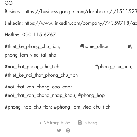
GG
Business:
https://business.google.com/dashboard/l/1511
Linkedin:
https://www.linkedin.com/company/74359718/a
Hotline: 090.115.6767
#thiet_ke_phong_chu_tich; #home_office #;
phong_lam_viec_tai_nha
#noi_that_phong_chu_tich; #phong_chu_tich;
#thiet_ke_noi_that_phong_chu_tich
#noi_that_van_phong_cao_cap;
#noi_that_van_phong_nhap_khau; #phong_hop
#phong_hop_chu_tich; #phong_lam_viec_chu_tich
Về trang trước
In trang