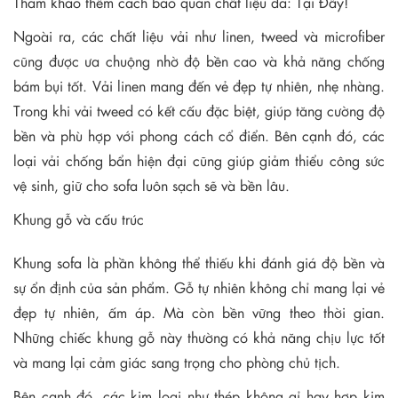
Tham khảo thêm cách bảo quản chất liệu da:
Tại Đây!
Ngoài ra, các chất liệu vải như linen, tweed và microfiber
cũng được ưa chuộng nhờ độ bền cao và khả năng chống
bám bụi tốt. Vải linen mang đến vẻ đẹp tự nhiên, nhẹ nhàng.
Trong khi vải tweed có kết cấu đặc biệt, giúp tăng cường độ
bền và phù hợp với phong cách cổ điển. Bên cạnh đó, các
loại vải chống bẩn hiện đại cũng giúp giảm thiểu công sức
vệ sinh, giữ cho sofa luôn sạch sẽ và bền lâu.
Khung gỗ và cấu trúc
Khung sofa là phần không thể thiếu khi đánh giá độ bền và
sự ổn định của sản phẩm. Gỗ tự nhiên không chỉ mang lại vẻ
đẹp tự nhiên, ấm áp. Mà còn bền vững theo thời gian.
Những chiếc khung gỗ này thường có khả năng chịu lực tốt
và mang lại cảm giác sang trọng cho phòng chủ tịch.
Bên cạnh đó, các kim loại như thép không gỉ hay hợp kim