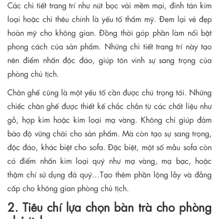
Các chi tiết trang trí như nút bọc vải mềm mại, đinh tán kim
loại hoặc chỉ thêu chính là yếu tố thẩm mỹ. Đem lại vẻ đẹp
hoàn mỹ cho không gian. Đồng thời góp phần làm nổi bật
phong cách của sản phẩm. Những chi tiết trang trí này tạo
nên điểm nhấn độc đáo, giúp tôn vinh sự sang trọng của
phòng chủ tịch.
Chân ghế cũng là một yếu tố cần được chú trọng tới. Những
chiếc chân ghế được thiết kế chắc chắn từ các chất liệu như
gỗ, hợp kim hoặc kim loại mạ vàng. Không chỉ giúp đảm
bảo độ vững chãi cho sản phẩm. Mà còn tạo sự sang trọng,
độc đáo, khác biệt cho sofa. Đặc biệt, một số mẫu sofa còn
có điểm nhấn kim loại quý như mạ vàng, mạ bạc, hoặc
thậm chí sử dụng đá quý…Tạo thêm phần lộng lẫy và đẳng
cấp cho không gian phòng chủ tịch.
2. Tiêu chí lựa chọn bàn trà cho phòng