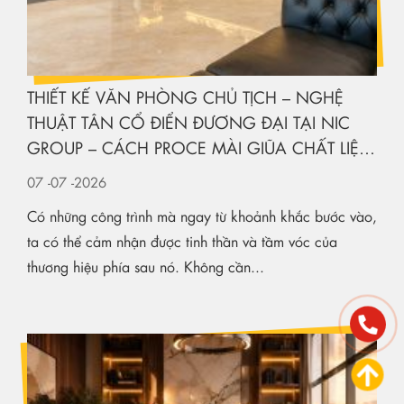
THIẾT KẾ VĂN PHÒNG CHỦ TỊCH – NGHỆ
THUẬT TÂN CỔ ĐIỂN ĐƯƠNG ĐẠI TẠI NIC
GROUP – CÁCH PROCE MÀI GIŨA CHẤT LIỆU
KIẾN TẠO KHÔNG GIAN HẠNG SANG
07
-07
-2026
Có những công trình mà ngay từ khoảnh khắc bước vào,
ta có thể cảm nhận được tinh thần và tầm vóc của
thương hiệu phía sau nó. Không cần...