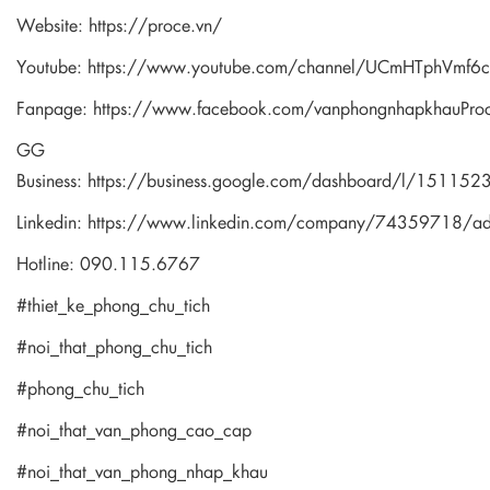
Website:
https://proce.vn/
Youtube:
https://www.youtube.com/channel/UCmHTphVmf
Fanpage:
https://www.facebook.com/vanphongnhapkhauPro
GG
Business:
https://business.google.com/dashboard/l/1511
Linkedin:
https://www.linkedin.com/company/74359718/a
Hotline: 090.115.6767
#thiet_ke_phong_chu_tich
#noi_that_phong_chu_tich
#phong_chu_tich
#noi_that_van_phong_cao_cap
#noi_that_van_phong_nhap_khau