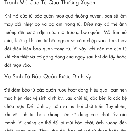
Tránh Mở Cửa Tủ Quá Thường Xuyên
Khi mở cửa tủ bảo quản rượu quá thường xuyên, bạn sẽ làm
thay đổi nhiệt độ và độ ẩm trong tủ. Điều này có thể ảnh
hưởng đến sự ổn định của môi trường bảo quản. Mỗi lần mở
cửa, không khí ấm từ bên ngoài sẽ xâm nhập vào. Làm thay
đổi điều kiện bảo quản trong tủ. Vì vậy, chỉ nên mở cửa tủ
khi cần thiết và cố gắng đóng cửa ngay sau khi đã lấy hoặc
đặt rượu vào.
Vệ Sinh Tủ Bảo Quản Rượu Định Kỳ
Để đảm bảo tủ bảo quản rượu hoạt động hiệu quả, bạn nên
thực hiện việc vệ sinh định kỳ. Lau chùi tủ, đặc biệt là các kệ
chứa rượu. Để tránh bụi bẩn và mùi hôi phát triển. Tuy nhiên,
khi vệ sinh tủ, bạn không nên sử dụng các chất tẩy rửa
mạnh. Vì chúng có thể để lại mùi hóa chất, ảnh hưởng đến
chất lượng rượu. Thay vào đó, bạn có thể sử dụng khăn ẩm