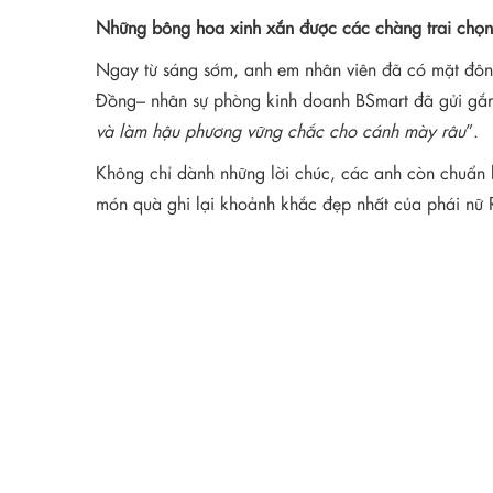
Những bông hoa xinh xắn được các chàng trai chọ
Ngay từ sáng sớm, anh em nhân viên đã có mặt đôn
Đồng– nhân sự phòng kinh doanh BSmart đã gửi gắm 
và làm hậu phương vững chắc cho cánh mày râu
”.
Không chỉ dành những lời chúc, các anh còn chuẩn 
món quà ghi lại khoảnh khắc đẹp nhất của phái nữ RI