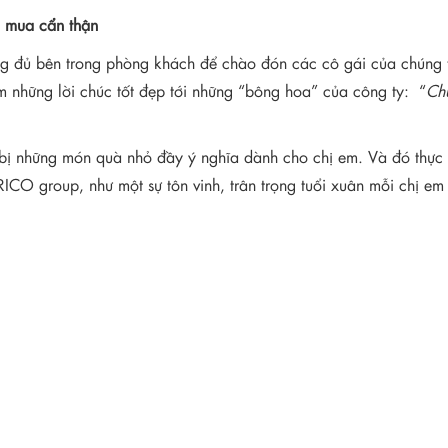
n mua cẩn thận
g đủ bên trong phòng khách để chào đón các cô gái của chúng 
những lời chúc tốt đẹp tới những “bông hoa” của công ty: “
Ch
bị những món quà nhỏ đầy ý nghĩa dành cho chị em. Và đó thực 
CO group, như một sự tôn vinh, trân trọng tuổi xuân mỗi chị em 