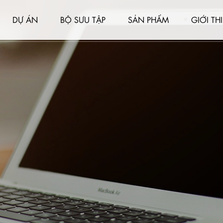
DỰ ÁN
BỘ SƯU TẬP
SẢN PHẨM
GIỚI TH