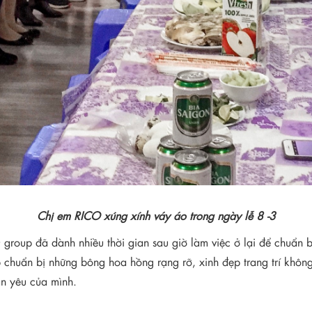
Chị em
RICO xúng xính váy áo
trong ngày lễ 8 -3
group đã dành nhiều thời gian sau giờ làm việc ở lại để chuẩn b
chuẩn bị những bông hoa hồng rạng rỡ, xinh đẹp trang trí khôn
n yêu của mình.