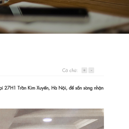
+
Cỡ chữ:
-
tại 27H1 Trần Kim Xuyến, Hà Nội
, để sẵn sàng nhận