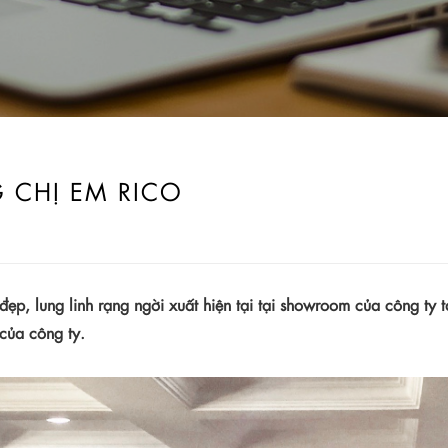
G CHỊ EM RICO
ẹp, lung linh rạng ngời xuất hiện tại tại
showroom của
công ty
 của
công ty
.