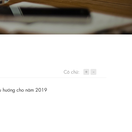
+
Cỡ chữ:
-
 xu hướng cho năm 2019