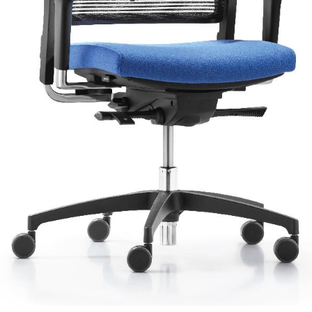
i và thiết kế độc đáo sẽ khiến chiếc ghế thu hút mọi ánh nhìn ở 