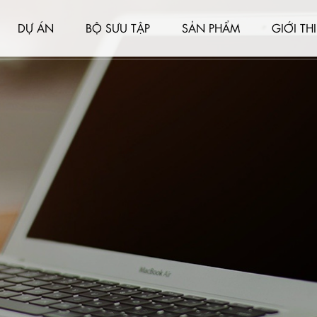
DỰ ÁN
BỘ SƯU TẬP
SẢN PHẨM
GIỚI TH