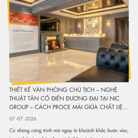
THIẾT KẾ VĂN PHÒNG CHỦ TỊCH – NGHỆ
THUẬT TÂN CỔ ĐIỂN ĐƯƠNG ĐẠI TẠI NIC
GROUP – CÁCH PROCE MÀI GIŨA CHẤT LIỆU
KIẾN TẠO KHÔNG GIAN HẠNG SANG
07
-07
-2026
Có những công trình mà ngay từ khoảnh khắc bước vào,