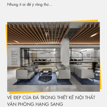
Nhưng ít ai để ý rằng thứ...
VẺ ĐẸP CỦA ĐÁ TRONG THIẾT KẾ NỘI THẤT
VĂN PHÒNG HẠNG SANG