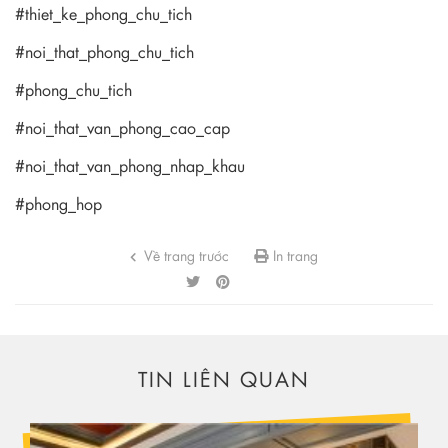
#thiet_ke_phong_chu_tich
#noi_that_phong_chu_tich
#phong_chu_tich
#noi_that_van_phong_cao_cap
#noi_that_van_phong_nhap_khau
#phong_hop
Về trang trước
In trang
TIN LIÊN QUAN