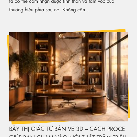
ta có thể cảm nhận được tinh thần và tầm vóc của
thương hiệu phía sau nó. Không cần...
BẪY THỊ GIÁC TỪ BẢN VẼ 3D – CÁCH PROCE