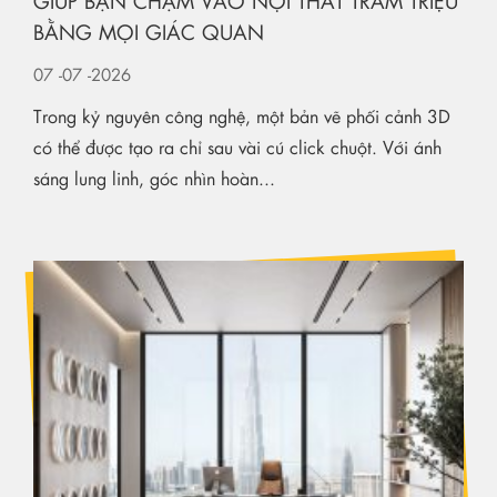
GIÚP BẠN CHẠM VÀO NỘI THẤT TRĂM TRIỆU
BẰNG MỌI GIÁC QUAN
07
-07
-2026
Trong kỷ nguyên công nghệ, một bản vẽ phối cảnh 3D
có thể được tạo ra chỉ sau vài cú click chuột. Với ánh
sáng lung linh, góc nhìn hoàn...