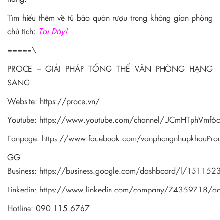
Tìm hiểu thêm về tủ bảo quản rượu trong không gian phòng
chủ tịch:
Tại Đây!
=====\
PROCE – GIẢI PHÁP TỔNG THỂ VĂN PHÒNG HẠNG
SANG
Website:
https://proce.vn/
Youtube:
https://www.youtube.com/channel/UCmHTphVmf
Fanpage:
https://www.facebook.com/vanphongnhapkhauPro
GG
Business:
https://business.google.com/dashboard/l/1511
Linkedin:
https://www.linkedin.com/company/74359718/a
Hotline: 090.115.6767