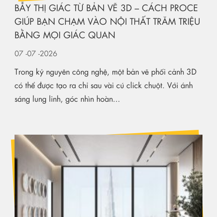
BẪY THỊ GIÁC TỪ BẢN VẼ 3D – CÁCH PROCE
GIÚP BẠN CHẠM VÀO NỘI THẤT TRĂM TRIỆU
BẰNG MỌI GIÁC QUAN
07
-07
-2026
Trong kỷ nguyên công nghệ, một bản vẽ phối cảnh 3D
có thể được tạo ra chỉ sau vài cú click chuột. Với ánh
sáng lung linh, góc nhìn hoàn...