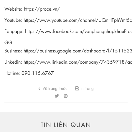
Website:
https://proce.vn/
Youtube:
https://www.youtube.com/channel/UCmHTphVmf
Fanpage:
https://www.facebook.com/vanphongnhapkhauPro
GG
Business:
https://business.google.com/dashboard/l/1511
Linkedin:
https://www.linkedin.com/company/74359718/a
Hotline: 090.115.6767
Về trang trước
In trang
TIN LIÊN QUAN