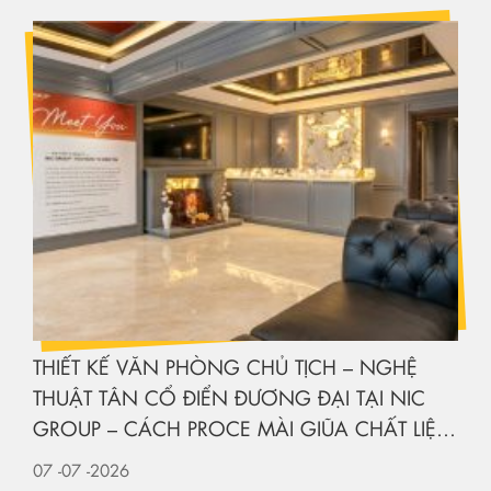
THIẾT KẾ VĂN PHÒNG CHỦ TỊCH – NGHỆ
THUẬT TÂN CỔ ĐIỂN ĐƯƠNG ĐẠI TẠI NIC
GROUP – CÁCH PROCE MÀI GIŨA CHẤT LIỆU
KIẾN TẠO KHÔNG GIAN HẠNG SANG
07
-07
-2026