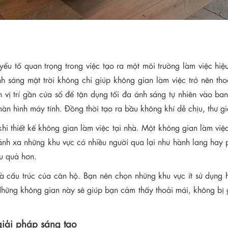
 yếu tố quan trọng trong việc tạo ra một môi trường làm việc hi
nh sáng mặt trời không chỉ giúp không gian làm việc trở nên 
 vị trí gần cửa sổ để tận dụng tối đa ánh sáng tự nhiên vào ba
 màn hình máy tính. Đồng thời tạo ra bầu không khí dễ chịu, thư 
hi thiết kế không gian làm việc tại nhà. Một không gian làm việc
Tránh xa những khu vực có nhiều người qua lại như hành lang hay
u quả hơn.
 và cấu trúc của căn hộ. Bạn nên chọn những khu vực ít sử dụ
ững không gian này sẽ giúp bạn cảm thấy thoải mái, không bị gò
giải pháp sáng tạo