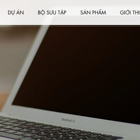
DỰ ÁN
BỘ SƯU TẬP
SẢN PHẨM
GIỚI TH