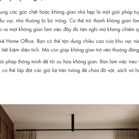
ụng các góc chết hoặc không gian nhỏ hẹp là một giải pháp tuyệt
u vực nhỏ thường bị bỏ trống. Có thể trở thành không gian là
o ra một không gian làm việc đầy đủ tiện nghi mà không chiếm qu
t kế Home Office. Bạn có thể tận dụng chiều cao của khu vực n
 tiết kiệm diện tích. Mà còn giúp không gian trở nên thoáng đãn
ải pháp thông minh để tối ưu hóa không gian. Bàn làm việc treo t
 có thể lắp đặt các giá kệ trên tường để chứa đồ vật, sách vở 