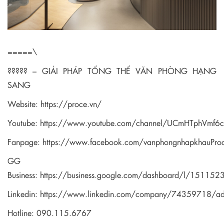
=====\
????? – GIẢI PHÁP TỔNG THỂ VĂN PHÒNG HẠNG
SANG
Website:
https://proce.vn/
Youtube:
https://www.youtube.com/channel/UCmHTphVmf
Fanpage:
https://www.facebook.com/vanphongnhapkhauPro
GG
Business:
https://business.google.com/dashboard/l/1511
Linkedin:
https://www.linkedin.com/company/74359718/a
Hotline: 090.115.6767