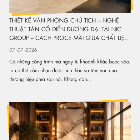
THIẾT KẾ VĂN PHÒNG CHỦ TỊCH – NGHỆ
THUẬT TÂN CỔ ĐIỂN ĐƯƠNG ĐẠI TẠI NIC
GROUP – CÁCH PROCE MÀI GIŨA CHẤT LIỆU
KIẾN TẠO KHÔNG GIAN HẠNG SANG
07
-07
-2026
Có những công trình mà ngay từ khoảnh khắc bước vào,
ta có thể cảm nhận được tinh thần và tầm vóc của
thương hiệu phía sau nó. Không cần...