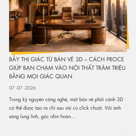
BẪY THỊ GIÁC TỪ BẢN VẼ 3D – CÁCH PROCE
GIÚP BẠN CHẠM VÀO NỘI THẤT TRĂM TRIỆU
BẰNG MỌI GIÁC QUAN
07
-07
-2026
Trong kỷ nguyên công nghệ, một bản vẽ phối cảnh 3D
có thể được tạo ra chỉ sau vài cú click chuột. Với ánh
sáng lung linh, góc nhìn hoàn...