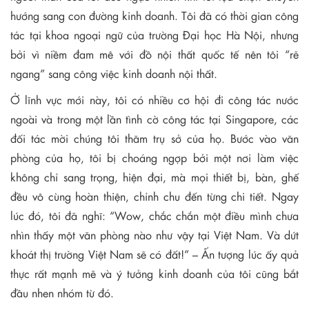
hướng sang con đường kinh doanh. Tôi đã có thời gian công
tác tại khoa ngoại ngữ của trường Đại học Hà Nội, nhưng
bởi vì niềm đam mê với đồ nội thất quốc tế nên tôi “rẽ
ngang” sang công việc kinh doanh nội thất.
Ở lĩnh vực mới này, tôi có nhiều cơ hội đi công tác nước
ngoài và trong một lần tình cờ công tác tại Singapore, các
đối tác mời chúng tôi thăm trụ sở của họ. Bước vào văn
phòng của họ, tôi bị choáng ngợp bởi một nơi làm việc
không chỉ sang trọng, hiện đại, mà mọi thiết bị, bàn, ghế
đều vô cùng hoàn thiện, chỉnh chu đến từng chi tiết. Ngay
lúc đó, tôi đã nghĩ: “Wow, chắc chắn một điều mình chưa
nhìn thấy một văn phòng nào như vậy tại Việt Nam. Và dứt
khoát thị trường Việt Nam sẽ có đất!” – Ấn tượng lúc ấy quả
thực rất mạnh mẽ và ý tưởng kinh doanh của tôi cũng bắt
đầu nhen nhóm từ đó.