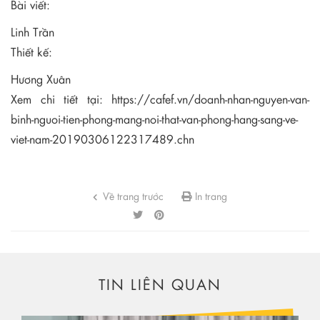
Bài viết:
Linh Trần
Thiết kế:
Hương Xuân
Xem chi tiết tại:
https://cafef.vn/doanh-nhan-nguyen-van-
binh-nguoi-tien-phong-mang-noi-that-van-phong-hang-sang-ve-
viet-nam-20190306122317489.chn
Về trang trước
In trang
TIN LIÊN QUAN