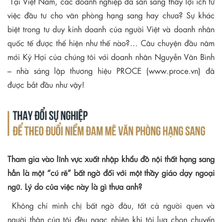
Tại Việt Nam, các doanh nghiệp đã sẵn sàng thấy lợi ích từ
việc đầu tư cho văn phòng hạng sang hay chưa? Sự khác
biệt trong tư duy kinh doanh của người Việt và doanh nhân
quốc tế được thể hiện như thế nào?… Câu chuyện đầu năm
mới Kỷ Hợi của chúng tôi với doanh nhân Nguyễn Văn Bình
– nhà sáng lập thương hiệu PROCE (www.proce.vn) đã
được bắt đầu như vậy!
Tham gia vào lĩnh vực xuất nhập khẩu đồ nội thất hạng sang
hẳn là một “cú rẽ” bất ngờ đối với một thầy giáo dạy ngoại
ngữ. Lý do của việc này là gì thưa anh?
Không chỉ mình chị bất ngờ đâu, tất cả người quen và
người thân của tôi đều ngạc nhiên khi tôi lựa chọn chuyển