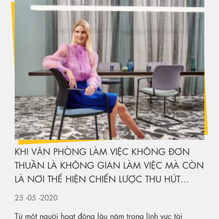
KHI VĂN PHÒNG LÀM VIỆC KHÔNG ĐƠN
THUẦN LÀ KHÔNG GIAN LÀM VIỆC MÀ CÒN
LÀ NƠI THỂ HIỆN CHIẾN LƯỢC THU HÚT
NHÂN TÀI
25
-05
-2020
Từ một người hoạt động lâu năm trong lĩnh vực tài