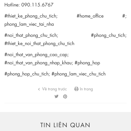
Hotline: 090.115.6767
#thiet_ke_phong_chu_tich; #home_office #;
phong_lam_viec_tai_nha
#noi_that_phong_chu_tich; #phong_chu_tich;
#thiet_ke_noi_that_phong_chu_tich
#noi_that_van_phong_cao_cap;
#noi_that_van_phong_nhap_khau; #phong_hop
#phong_hop_chu_tich; #phong_lam_viec_chu_tich
Về trang trước
In trang
TIN LIÊN QUAN