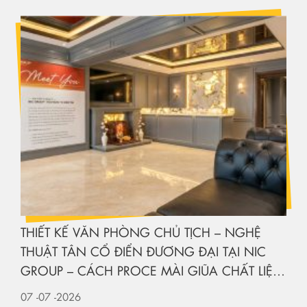
THIẾT KẾ VĂN PHÒNG CHỦ TỊCH – NGHỆ
THUẬT TÂN CỔ ĐIỂN ĐƯƠNG ĐẠI TẠI NIC
GROUP – CÁCH PROCE MÀI GIŨA CHẤT LIỆU
KIẾN TẠO KHÔNG GIAN HẠNG SANG
07
-07
-2026