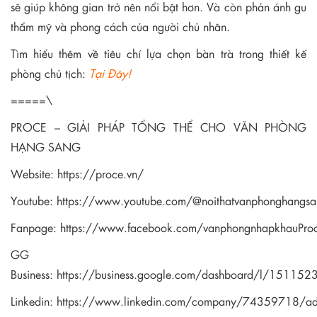
sẽ giúp không gian trở nên nổi bật hơn. Và còn phản ánh gu
thẩm mỹ và phong cách của người chủ nhân.
Tìm hiểu thêm về tiêu chí lựa chọn bàn trà trong thiết kế
phòng chủ tịch:
Tại Đây!
=====\
PROCE – GIẢI PHÁP TỔNG THỂ CHO VĂN PHÒNG
HẠNG SANG
Website:
https://proce.vn/
Youtube:
https://www.youtube.com/@noithatvanphonghangsa
Fanpage:
https://www.facebook.com/vanphongnhapkhauPro
GG
Business:
https://business.google.com/dashboard/l/1511
Linkedin:
https://www.linkedin.com/company/74359718/a