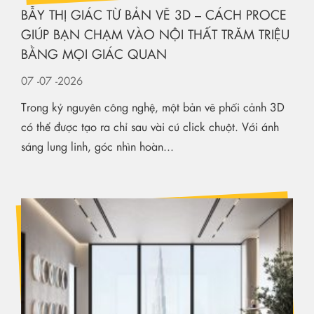
BẪY THỊ GIÁC TỪ BẢN VẼ 3D – CÁCH PROCE
GIÚP BẠN CHẠM VÀO NỘI THẤT TRĂM TRIỆU
BẰNG MỌI GIÁC QUAN
07
-07
-2026
Trong kỷ nguyên công nghệ, một bản vẽ phối cảnh 3D
có thể được tạo ra chỉ sau vài cú click chuột. Với ánh
sáng lung linh, góc nhìn hoàn...