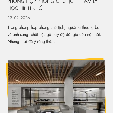
PHÒNG HỌP PHÒNG CHỦ TỊCH – TÂM LÝ
HỌC HÌNH KHỐI
12
-02
-2026
Trong phòng họp phòng chủ tịch, người ta thường bàn
về ánh sáng, chất liệu gỗ hay độ đắt giá của nội thất.
Nhưng ít ai để ý rằng thứ...