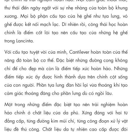
thư thái đến ngây ngất với sự nhẹ nhàng của toàn bộ khung
xương. Mọi bộ phận cấu tạo của hệ ghế như tựa lưng, vỏ
ghế được kết nối mạch lạc. Dĩ nhiên rồi, công thái học hoàn
chỉnh là điểm cốt lõi tạo nên cấu tạo của những hệ ghế
trong Lancinta.
Với cấu tạo tuyệt vời của mình, Cantilever hoàn toàn của thể
nâng đỡ toàn bộ cơ thể. Đặc biệt những đường cong không
chỉ để cho đẹp mà còn là điểm tiếp xúc hoàn hảo. Những
điểm tiếp xúc ấy được hình thành dựa trên chính cột sống
của con người. Phần tựa lưng đàn hồi lại vừa thoáng khí tạo
cảm giác thoáng đãng cho phần lưng dù có ngồi lâu.
Một trong những điểm đặc biệt tạo nên trải nghiệm hoàn
hảo chính ở chất liệu của da phủ. Xứng đáng với hai từ
đẳng cấp, từng đường kim mũi chỉ, từng công đoạn xử lý vật
liệu đề thủ công. Chất liệu da tự nhiên cao cấp được đôi