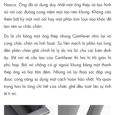
Nazca. Ông đã sử dụng duy nhất một ống thép và tạo hình
nó với các đường cong mềm mại tạo nên khung. Không cần
thêm bất kỳ một mối nối hay một phần kim loại nào khác để
tạo nên sự chắc chắn.
Dù là chỉ bằng một ống thép nhưng Cantilever nhìn lại vô
cùng chắc chắn và linh hoạt. Sự liền mạch từ phần tựa lưng
đến phần chân ghế chính là lý do trả lời cho cái kiên định
ấy. Để nói về cấu tạo của Cantilever thì hai từ tối giản là
phù hợp. Bởi nó chẳng có gì ngoài khung bằng một thanh
thép ống và hai tấm đệm. Nhưng nó lại thừa sức đáp ứng
được công năng sử dụng một cách hoàn hảo nhất. Và quan
trọng hơn là từng chi tiết của chiếc ghế đều toát lên sự tinh
tế tỉ mỉ.