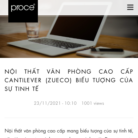
NỘI THẤT VĂN PHÒNG CAO CẤP
CANTILEVER (ZUECO) BIỂU TƯỢNG CỦA
SỰ TINH TẾ
23/11/2021 - 10:10
1001 views
Nội thất văn phòng cao cấp mang biểu tượng của sự tinh tế,