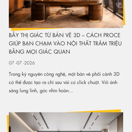
BẪY THỊ GIÁC TỪ BẢN VẼ 3D – CÁCH PROCE
GIÚP BẠN CHẠM VÀO NỘI THẤT TRĂM TRIỆU
BẰNG MỌI GIÁC QUAN
07
-07
-2026
Trong kỷ nguyên công nghệ, một bản vẽ phối cảnh 3D
có thể được tạo ra chỉ sau vài cú click chuột. Với ánh
sáng lung linh, góc nhìn hoàn...