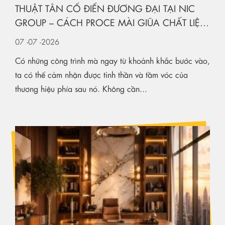
THUẬT TÂN CỔ ĐIỂN ĐƯƠNG ĐẠI TẠI NIC
GROUP – CÁCH PROCE MÀI GIŨA CHẤT LIỆU
KIẾN TẠO KHÔNG GIAN HẠNG SANG
07
-07
-2026
Có những công trình mà ngay từ khoảnh khắc bước vào,
ta có thể cảm nhận được tinh thần và tầm vóc của
thương hiệu phía sau nó. Không cần...