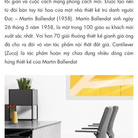
tối giản và cuộc cách mạng phong cách mới. Được tạo nên
từ đôi bàn tay tài hoa của một nhà thiết kế trú danh người
Đức – Martin Ballendat (1958). Martin Ballendat sinh ngày
26 tháng 5 năm 1958, là một trong 100 giáo sư khách mời
xuất sắc nhất. Vơi hơn 70 giải thưởng thiết kế gianh giá ông
đã cho ra đời vô vàn tác phẩm nội thất đắt giá. Cantilever
(Zuco) là tác phẩm hoàn mỹ chứa đựng nhiều dòng cảm
hứng thiết kế của Martin Ballendat